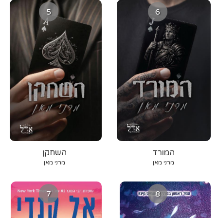
5
6
המורד
השחקן
מרני מאן
מרני מאן
7
8