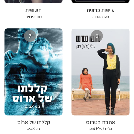
עייפות כרונית
חשופית
נועה נונברג
רותי פרוינד
7
8
אהבה בטרנס
קללתו של ארוֹס
גלית (גילי) צוק
מני אביב