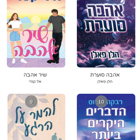
אהבה סוערת
שיר אהבה
הלן פאלן
אל קנדי
9
10