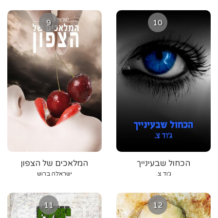
9
10
הכחול שבעינייך
המלאכים של הצפון
ג׳וד צ.
ישראלה ברוש
11
12