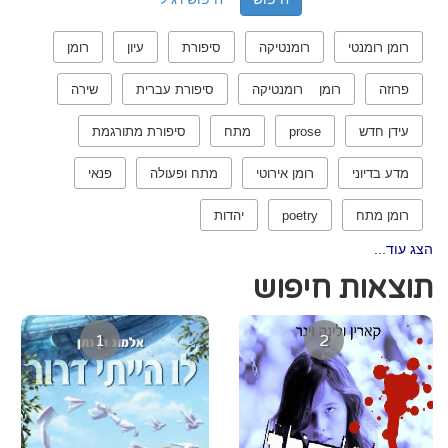
רומן רומנטי
רומנטיקה
סיפורת
עיון
רומן
פרוזה
רומן רומנטיקה
סיפורת עברית
שירה
עידן חדש
prose
מתח
סיפורת מתורגמת
מדע בדיוני
רומן אירוטי
מתח ופעולה
פנאי
רומן מתח
poetry
יהדות
הצג עוד...
תוצאות חיפוש
1
2