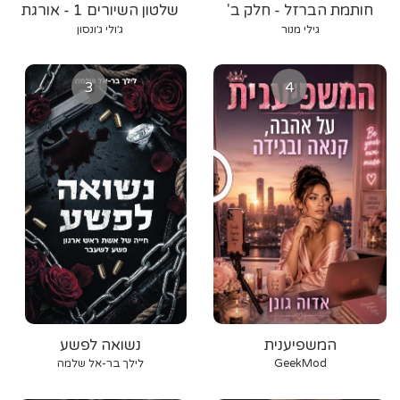
חותמת הברזל - חלק ב'
שלטון השיורים 1 - אורגת
הרוח
גילי מנור
ג׳ולי ג׳ונסון
3
4
המשפיענית
נשואה לפשע
GeekMod
לילך בר-אל שלמה