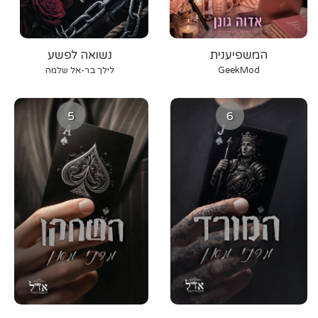
המשפיענית
נשואה לפשע
GeekMod
לילך בר-אל שלמה
5
6