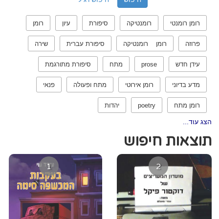
רומן רומנטי
רומנטיקה
סיפורת
עיון
רומן
פרוזה
רומן רומנטיקה
סיפורת עברית
שירה
עידן חדש
prose
מתח
סיפורת מתורגמת
מדע בדיוני
רומן אירוטי
מתח ופעולה
פנאי
רומן מתח
poetry
יהדות
הצג עוד...
תוצאות חיפוש
1
2