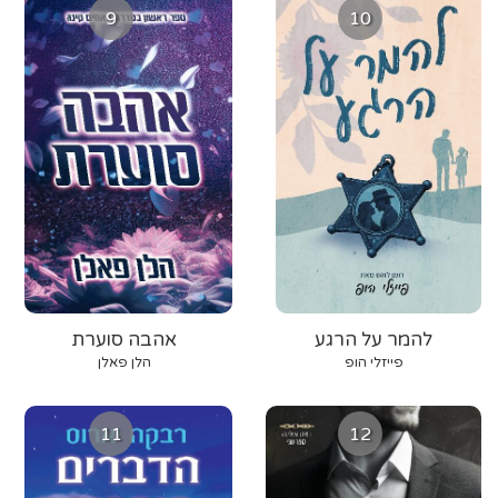
9
10
להמר על הרגע
אהבה סוערת
פייזלי הופ
הלן פאלן
11
12