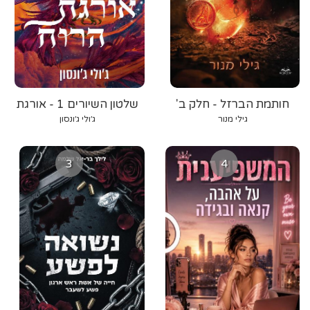
חותמת הברזל - חלק ב'
שלטון השיורים 1 - אורגת
הרוח
גילי מנור
ג׳ולי ג׳ונסון
3
4