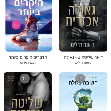
דואר שליטה 2 - גאולה
הדברים היקרים ביותר
אכזרית
ג׳יאנה דרלינג
רבקה יארוס
11
12