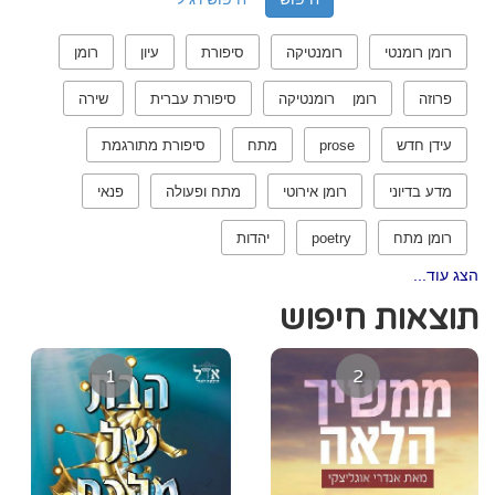
רומן רומנטי
רומנטיקה
סיפורת
עיון
רומן
פרוזה
רומן רומנטיקה
סיפורת עברית
שירה
עידן חדש
prose
מתח
סיפורת מתורגמת
מדע בדיוני
רומן אירוטי
מתח ופעולה
פנאי
רומן מתח
poetry
יהדות
הצג עוד...
תוצאות חיפוש
1
2