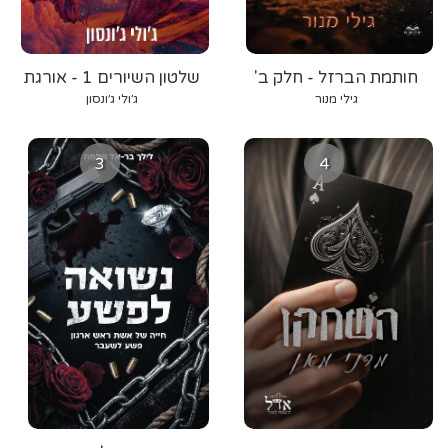
חותמת הברזל - חלק ב'
שלטון השיורים 1 - אורגת
הרוח
גילי מנור
ג׳ולי ג׳ונסון
3
4