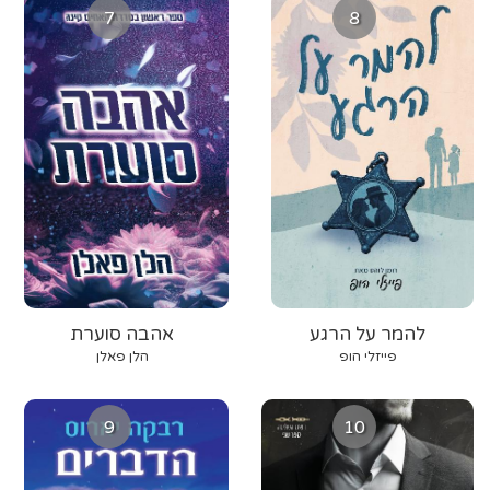
7
8
להמר על הרגע
אהבה סוערת
פייזלי הופ
הלן פאלן
9
10