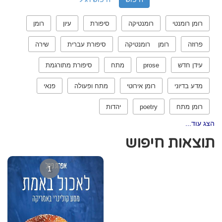
רומן רומנטי
רומנטיקה
סיפורת
עיון
רומן
פרוזה
רומן רומנטיקה
סיפורת עברית
שירה
עידן חדש
prose
מתח
סיפורת מתורגמת
מדע בדיוני
רומן אירוטי
מתח ופעולה
פנאי
רומן מתח
poetry
יהדות
הצג עוד...
תוצאות חיפוש
1