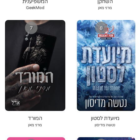
השחקן
המשפיענית
מרני מאן
GeekMod
7
8
מיועדת לסטון
המורד
נטשה מדיסון
מרני מאן