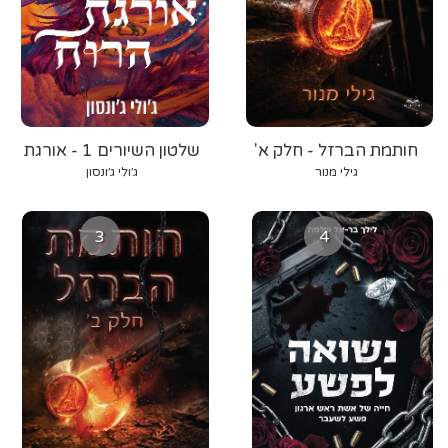
חותמת הברזל - חלק א'
שלטון השיורים 1 - אורגת
הרוח
גילי מנור
ג׳ולי ג׳ונסון
3
4