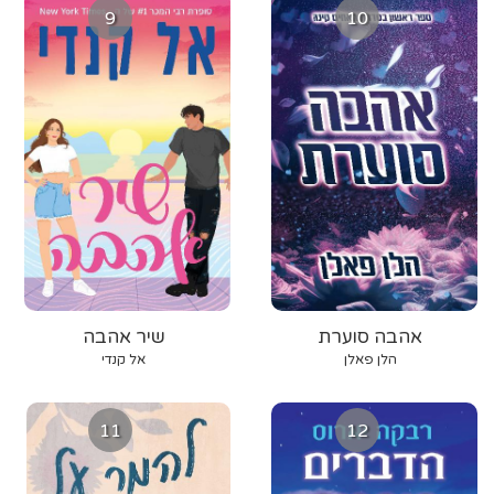
9
10
אהבה סוערת
שיר אהבה
הלן פאלן
אל קנדי
11
12