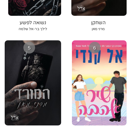
השחקן
נשואה לפשע
מרני מאן
לילך בר-אל שלמה
5
6