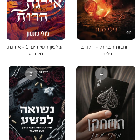
חותמת הברזל - חלק ב'
שלטון השיורים 1 - אורגת
הרוח
גילי מנור
ג׳ולי ג׳ונסון
3
4