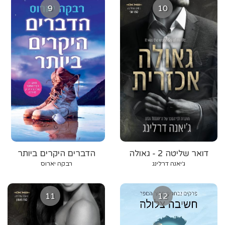
9
10
דואר שליטה 2 - גאולה
הדברים היקרים ביותר
אכזרית
ג׳יאנה דרלינג
רבקה יארוס
11
12