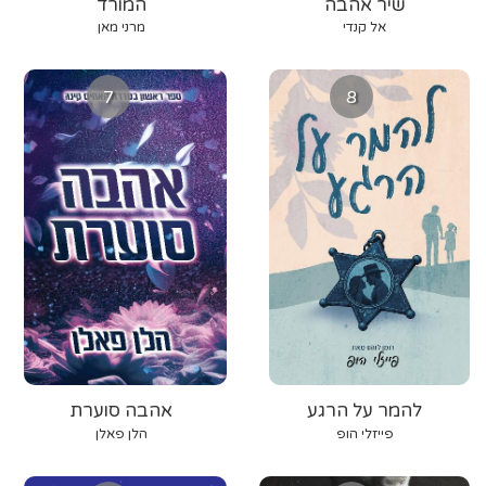
שיר אהבה
המורד
אל קנדי
מרני מאן
7
8
להמר על הרגע
אהבה סוערת
פייזלי הופ
הלן פאלן