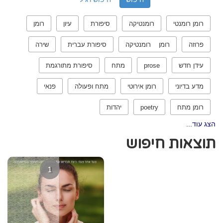
רומן רומנטי
רומנטיקה
סיפורת
עיון
רומן
פרוזה
רומן רומנטיקה
סיפורת עברית
שירה
עידן חדש
prose
מתח
סיפורת מתורגמת
מדע בדיוני
רומן אירוטי
מתח ופעולה
פנאי
רומן מתח
poetry
יהדות
הצג עוד...
תוצאות חיפוש
1