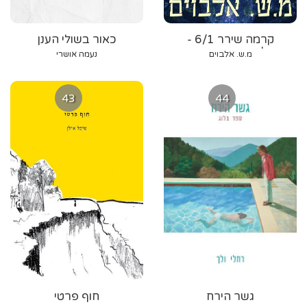
קרמה שירר 6/1 -
כאור בשולי הענן
צ'רמננטים, קשת
מ.ש. אלבוים
נעמה אושרי
וחלומודעים
43
44
גשר הירח
חוף פרטי