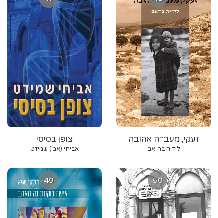
זעקי, מעברה אהובה
צופן בסיסי
לידיה בר-אב
אביחי (אבי) שמידט
49
50