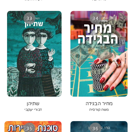
33
34
מחיר הבגידה
שתיהן
משה קורסיה
דבורי יעקבי
35
36