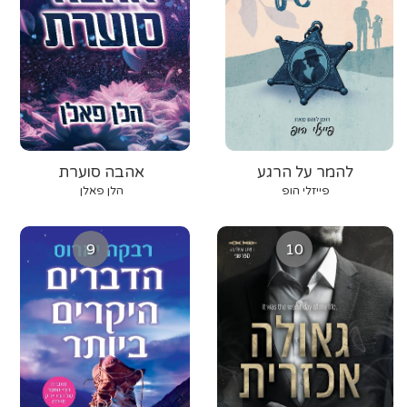
להמר על הרגע
אהבה סוערת
פייזלי הופ
הלן פאלן
9
10