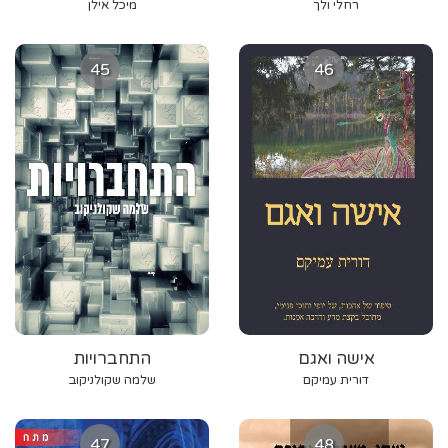
רחלי ולך
מיכל אילן
45
46
אישה ואגם
התחברויות
דורית עמיקם
שלמה שקולניקוב
47
48