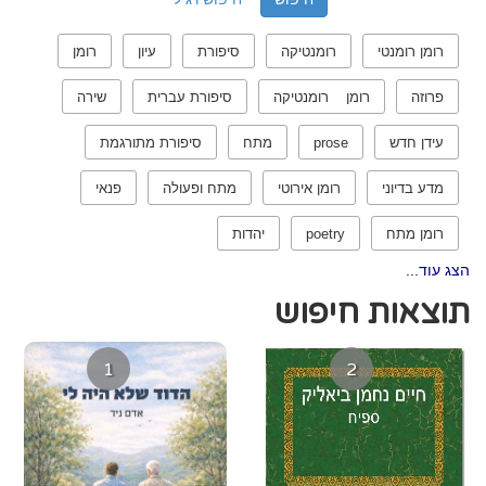
רומן רומנטי
רומנטיקה
סיפורת
עיון
רומן
פרוזה
רומן רומנטיקה
סיפורת עברית
שירה
עידן חדש
prose
מתח
סיפורת מתורגמת
מדע בדיוני
רומן אירוטי
מתח ופעולה
פנאי
רומן מתח
poetry
יהדות
הצג עוד...
תוצאות חיפוש
1
2