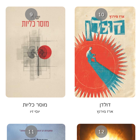
9
10
דולדן
מוסר כליות
ארז מירנץ
יוסי זיו
11
12