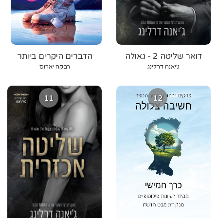
דואר שליטה 2 - גאולה
הדברים היקרים ביותר
אכזרית
ג׳יאנה דרלינג
רבקה יארוס
11
12