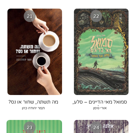
21
22
סמואל מאי הדייגים – סלע,
מה תשתה, שחור או נס?
עץ ולבה
אורי נוימן
תמר יהודה כהן
23
24