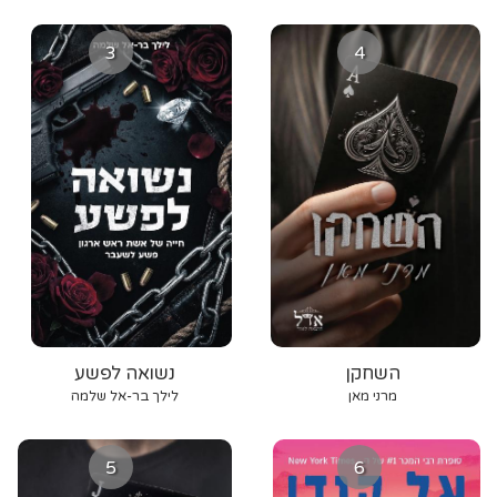
3
4
השחקן
נשואה לפשע
מרני מאן
לילך בר-אל שלמה
5
6