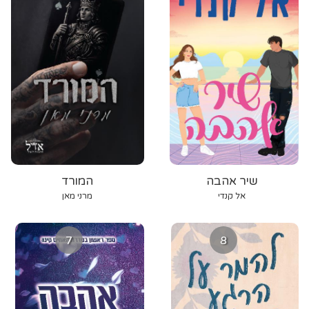
שיר אהבה
המורד
אל קנדי
מרני מאן
7
8