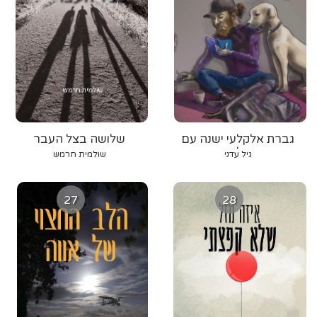
גברת אלקלעי ישנה עם
שלושה בצל העבר
נעליים
גיל עדני
שולמית חרמש
27
28