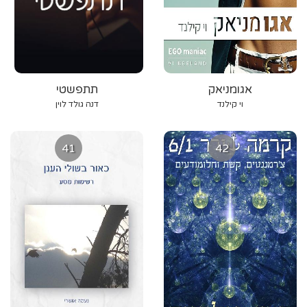
אגומניאק
תתפשטי
וי קילנד
דנה גולד לוין
41
42