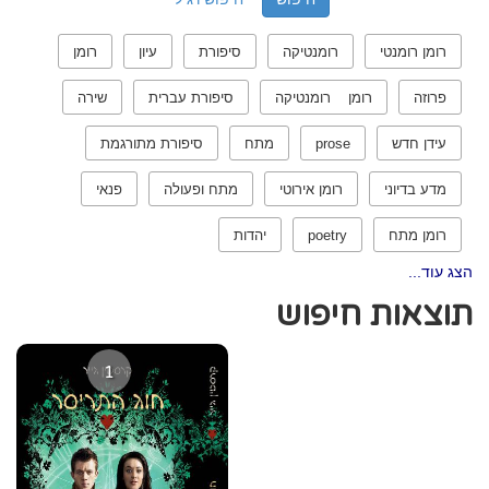
רומן רומנטי
רומנטיקה
סיפורת
עיון
רומן
פרוזה
רומן רומנטיקה
סיפורת עברית
שירה
עידן חדש
prose
מתח
סיפורת מתורגמת
מדע בדיוני
רומן אירוטי
מתח ופעולה
פנאי
רומן מתח
poetry
יהדות
הצג עוד...
תוצאות חיפוש
1