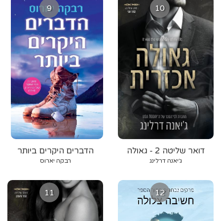
9
10
דואר שליטה 2 - גאולה
הדברים היקרים ביותר
אכזרית
ג׳יאנה דרלינג
רבקה יארוס
11
12