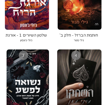
חותמת הברזל - חלק ב'
שלטון השיורים 1 - אורגת
הרוח
גילי מנור
ג׳ולי ג׳ונסון
3
4