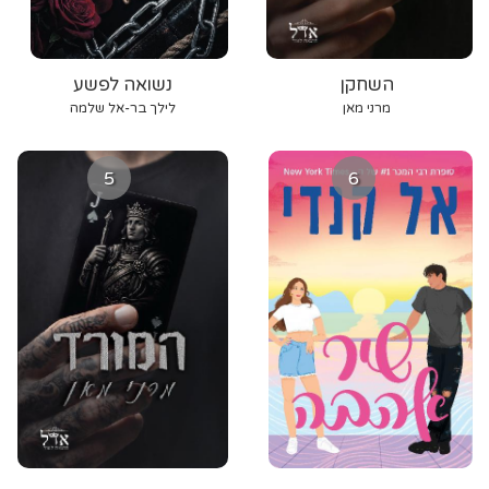
השחקן
נשואה לפשע
מרני מאן
לילך בר-אל שלמה
5
6