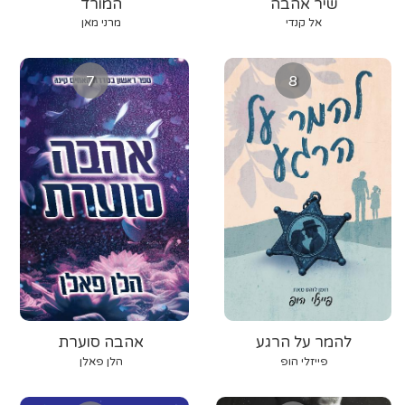
שיר אהבה
המורד
אל קנדי
מרני מאן
7
8
להמר על הרגע
אהבה סוערת
פייזלי הופ
הלן פאלן