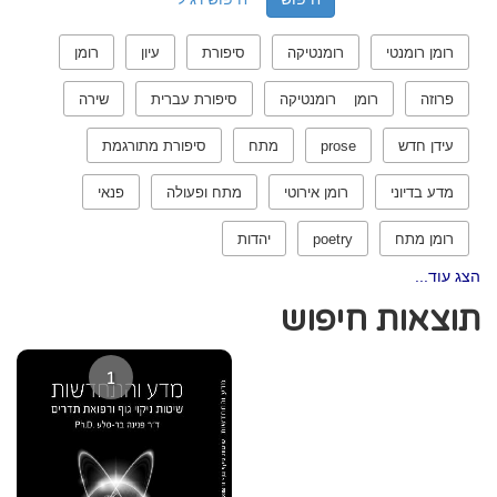
רומן רומנטי
רומנטיקה
סיפורת
עיון
רומן
פרוזה
רומן רומנטיקה
סיפורת עברית
שירה
עידן חדש
prose
מתח
סיפורת מתורגמת
מדע בדיוני
רומן אירוטי
מתח ופעולה
פנאי
רומן מתח
poetry
יהדות
הצג עוד...
תוצאות חיפוש
1