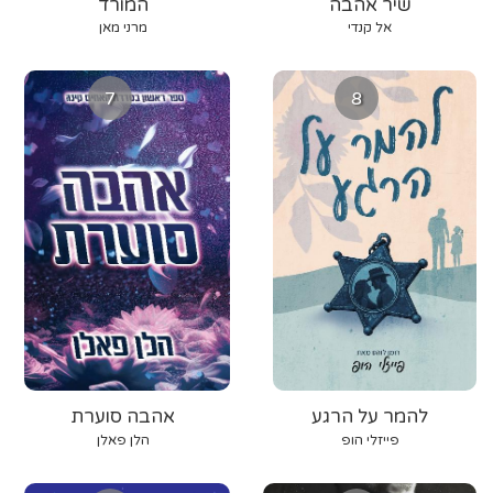
שיר אהבה
המורד
אל קנדי
מרני מאן
7
8
להמר על הרגע
אהבה סוערת
פייזלי הופ
הלן פאלן