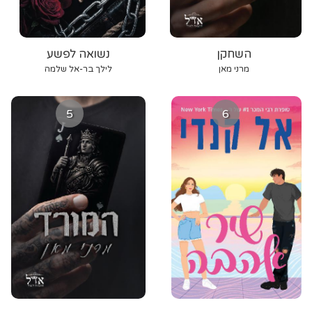
השחקן
נשואה לפשע
מרני מאן
לילך בר-אל שלמה
5
6