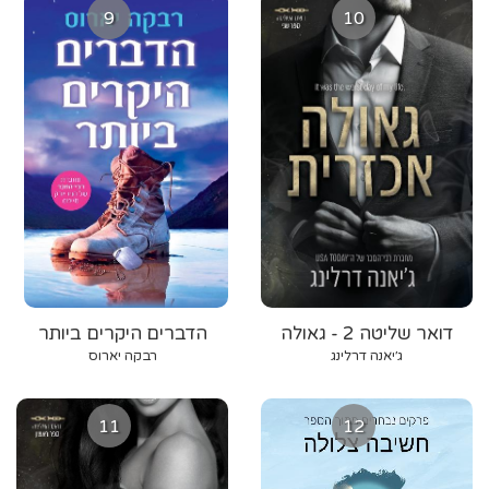
9
10
דואר שליטה 2 - גאולה
הדברים היקרים ביותר
אכזרית
ג׳יאנה דרלינג
רבקה יארוס
11
12