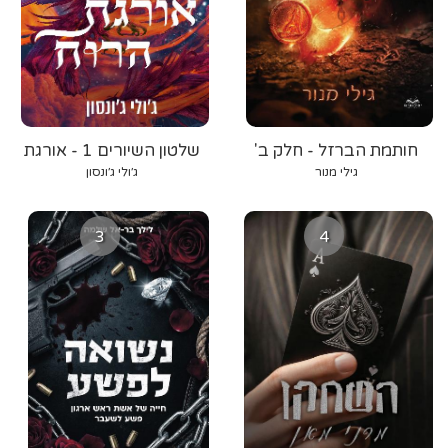
חותמת הברזל - חלק ב'
שלטון השיורים 1 - אורגת
הרוח
גילי מנור
ג׳ולי ג׳ונסון
3
4