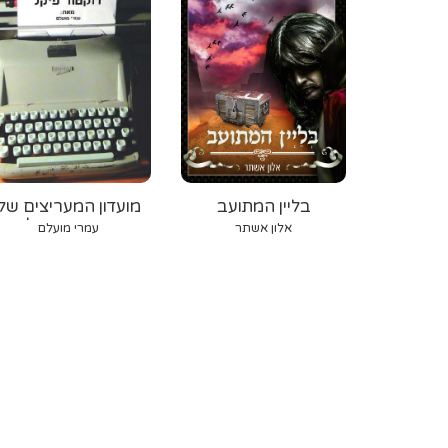
בליין המתועב
מועדון המעריצים של
דוקטור פיקל
אלון אשתר
עמרי מועלם