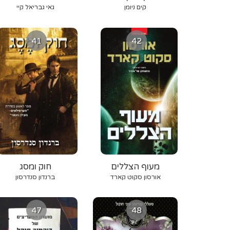
קים ניומן
גאי גבריאל קיי
41
42
מעוף הצללים
חוק ומסג
אורסון סקוט קארד
ברנדון סנדרסון
47
48