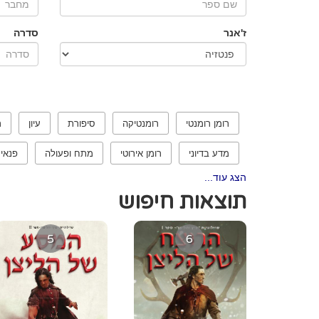
ז'אנר
סדרה
רומן רומנטי
רומנטיקה
סיפורת
עיון
ר
מדע בדיוני
רומן אירוטי
מתח ופעולה
פנאי
הצג עוד...
תוצאות חיפוש
5
6