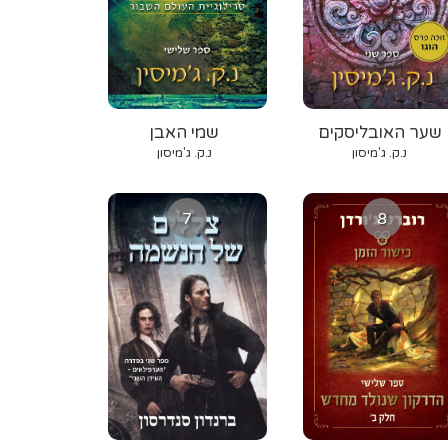
שער האובליסקים
שמי האבן
נ.ק. ג'מיסון
נ.ק. ג'מיסון
7
8