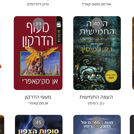
אורסון סקוט קארד
מייגן לינדהולם
39
40
העונה החמישית
מעוף הדרקון
נ.ק. ג'מיסין
אן מק'קאפרי
45
46