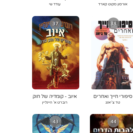
סימה
אורסון סקוט קארד
עודד שי
37
38
סיפורי חייך ואחרים
איוב - קומדיה של חוק
וצדק
טד צ'יאנג
רוברט א' היינליין
43
44