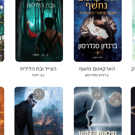
ק
‫הארקאנום‬ ‫נחשף‬
הצייד ובת הלילית
‫ברנדון‬‫ סנדרסון‬
נ.ב ויטה
27
28