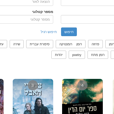
מספר קטלוגי
חיפוש רגיל
ומן
פרוזה
רומן רומנטיקה
סיפורת עברית
שירה
עיד
רומן מתח
poetry
יהדות
3
4