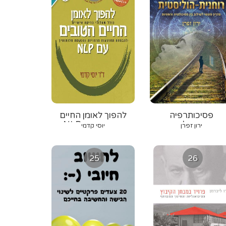
פסיכותרפיה
להפוך לאומן החיים
רוחנית-הוליסטית
הטובים עם NLP
ירון זפרן
יוסי קדמי
25
26