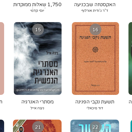
האקסטזה שבכניעה
1,750 שאלות ממוקדות
למטפלים
ד"ר ג'ודית אורלוף
יוסי קדמי
15
16
ה
תשעת נקבי הפנינה
מסתרי האנרגיה
ח
הנפשית
דוד מיכאלי
ניצה אייל
21
22