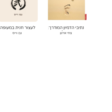
נתיבי הדמיון המודרך:
לעצור חנית במעופה:
מדריך מעשי לריפוי דרך
מדיטציה, תנועה וטבע
צחי ארנון
גבו וייס
התודעה
בהשראת מורי זן − לימ
כאב וחרדה