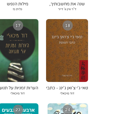
שנה את מחשבותיך,
מילות הנפש
שנה את חייך
ד"ר וויין וו' דייר
גלית גז
17
18
טאי ג'י צ'ואן ג'ינג - כתבי
הערות זמניות על תנוע
המופת
דוד מיכאלי
דוד מיכאלי
23
24