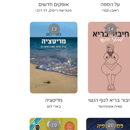
על הספה
אופקים חדשים
ראובן תמרי
פטרישה ריסיק, דני דרבי
13
14
יבור בריא לגוף הנשי
מדיטציה
מאיה אופנהיימר
בארי לונג
19
20