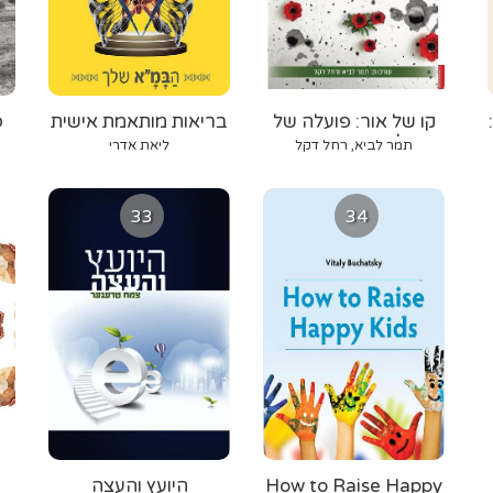
קו של אור: פועלה של
בריאות מותאמת אישית
פ
קהילת בריאות הנפש
תמר לביא, רחל דקל
ליאת אדרי
י
לאחר השבעה
באוקטובר
33
34
How to Raise Happy
היועץ והעצה