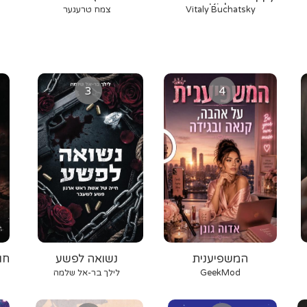
Kids
Vitaly Buchatsky
צמח טרעגער
3
4
המשפיענית
נשואה לפשע
חו
GeekMod
לילך בר-אל שלמה