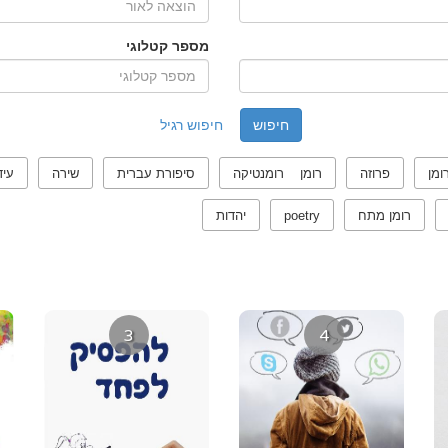
מספר קטלוגי
חיפוש רגיל
ומן
פרוזה
רומן רומנטיקה
סיפורת עברית
שירה
עיד
רומן מתח
poetry
יהדות
3
4