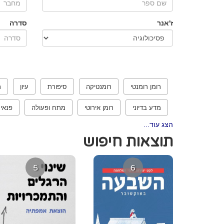
ז'אנר
סדרה
רומן רומנטי
רומנטיקה
סיפורת
עיון
ר
מדע בדיוני
רומן אירוטי
מתח ופעולה
פנאי
הצג עוד...
תוצאות חיפוש
5
6