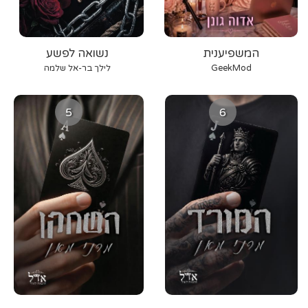
המשפיענית
נשואה לפשע
GeekMod
לילך בר-אל שלמה
5
6