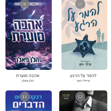
9
10
להמר על הרגע
אהבה סוערת
פייזלי הופ
הלן פאלן
11
12