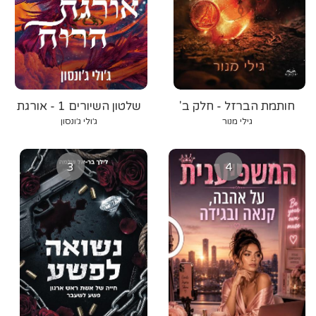
חותמת הברזל - חלק ב'
שלטון השיורים 1 - אורגת
הרוח
גילי מנור
ג׳ולי ג׳ונסון
3
4