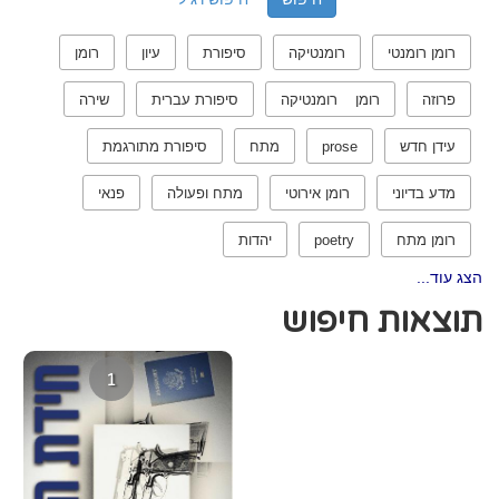
רומן רומנטי
רומנטיקה
סיפורת
עיון
רומן
פרוזה
רומן רומנטיקה
סיפורת עברית
שירה
עידן חדש
prose
מתח
סיפורת מתורגמת
מדע בדיוני
רומן אירוטי
מתח ופעולה
פנאי
רומן מתח
poetry
יהדות
הצג עוד...
תוצאות חיפוש
1