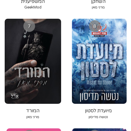
השחקן
המשפיענית
מרני מאן
GeekMod
7
8
מיועדת לסטון
המורד
נטשה מדיסון
מרני מאן