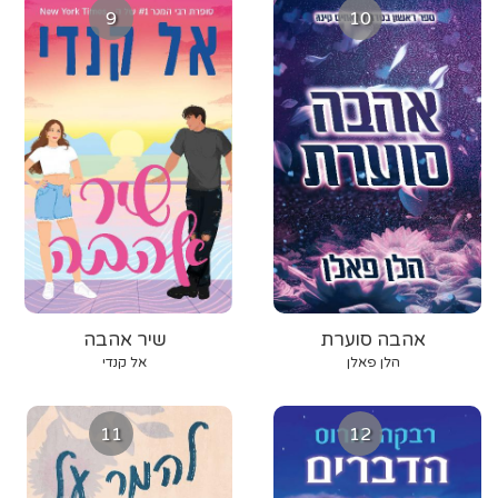
9
10
אהבה סוערת
שיר אהבה
הלן פאלן
אל קנדי
11
12