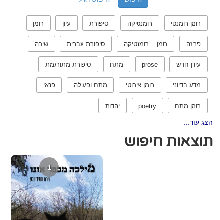
רומן רומנטי
רומנטיקה
סיפורת
עיון
רומן
פרוזה
רומן רומנטיקה
סיפורת עברית
שירה
עידן חדש
prose
מתח
סיפורת מתורגמת
מדע בדיוני
רומן אירוטי
מתח ופעולה
פנאי
רומן מתח
poetry
יהדות
הצג עוד...
תוצאות חיפוש
1