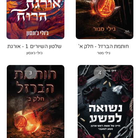
חותמת הברזל - חלק א'
שלטון השיורים 1 - אורגת
הרוח
גילי מנור
ג׳ולי ג׳ונסון
3
4