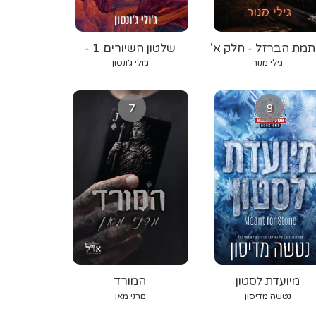
תמת הברזל - חלק א'
שלטון השיורים 1 -
אורגת הרוח
גילי מנור
ג׳ולי ג׳ונסון
7
8
מיועדת לסטון
המורד
נטשה מדיסון
מרני מאן