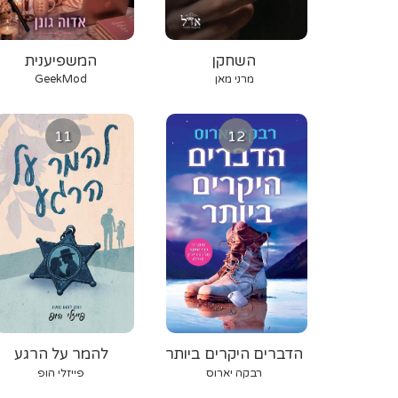
השחקן
המשפיענית
מרני מאן
GeekMod
11
12
הדברים היקרים ביותר
להמר על הרגע
רבקה יארוס
פייזלי הופ