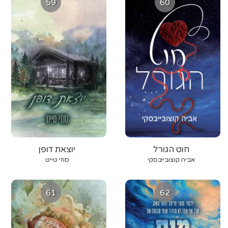
59
60
חוט הגורל
יוצאת דופן
אביה קוצובייבסקי
סוזי טייט
61
62