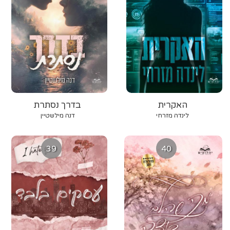
האקרית
בדרך נסתרת
לינדה מזרחי
דנה מילשטיין
39
40