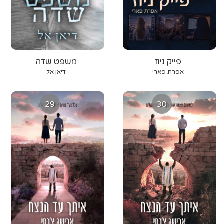
פייק ניוז
משפט שדה
אפרת פארי
דיאן אל
29
30