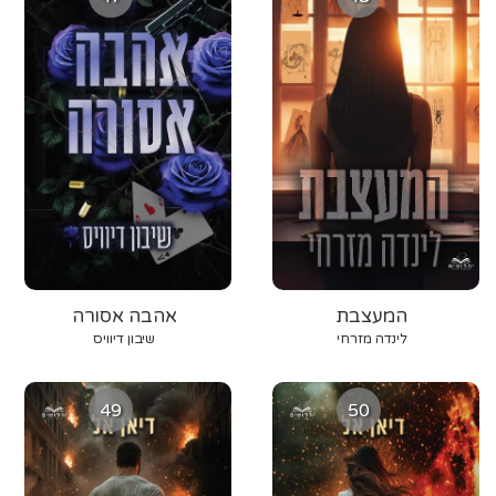
המעצבת
אהבה אסורה
לינדה מזרחי
שיבון דיוויס
49
50