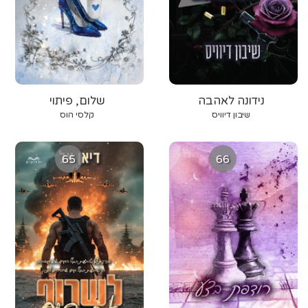
נידונה לאהבה
שלום, פיתוי
שיבון דיוויס
קלסי הוס
65
66