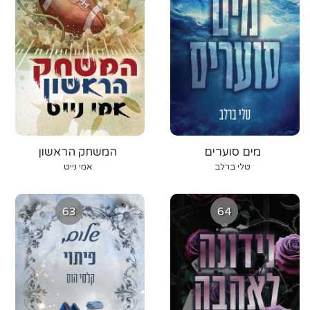
מים סוערים
המשחק הראשון
טלי ברלב
אמי נייט
63
64