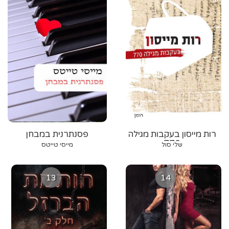
רות מייסון בעקבות מגילה
פסנתרנית במבחן
770
שלי סול
מייסי טייטס
13
14