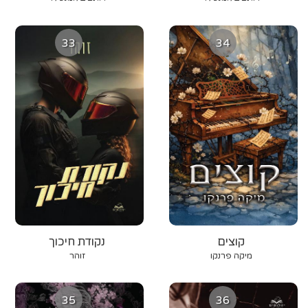
33
34
קוצים
נקודת חיכוך
מיקה פרנקו
זוהר
35
36