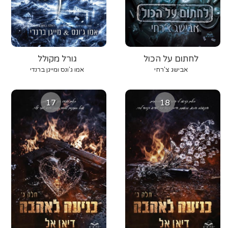
לחתום על הכול
גורל מקולל
אבישג צ'רחי
אמו ג'ונס ומייגן ברנדי
17
18