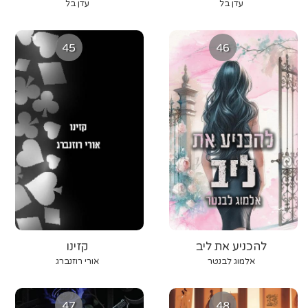
עדן בל
עדן בל
45
46
להכניע את ליב
קזינו
אלמוג לבנטר
אורי רוזנברג
47
48