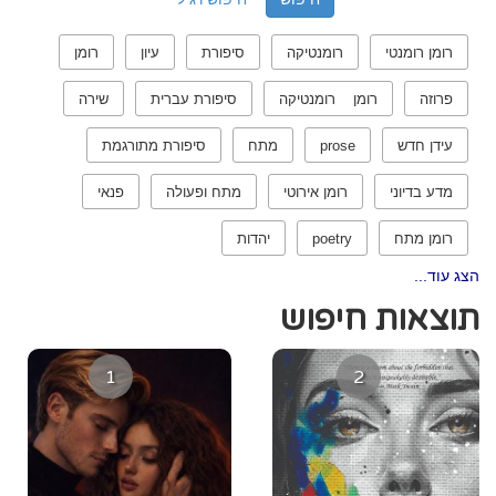
רומן רומנטי
רומנטיקה
סיפורת
עיון
רומן
פרוזה
רומן רומנטיקה
סיפורת עברית
שירה
עידן חדש
prose
מתח
סיפורת מתורגמת
מדע בדיוני
רומן אירוטי
מתח ופעולה
פנאי
רומן מתח
poetry
יהדות
הצג עוד...
תוצאות חיפוש
1
2