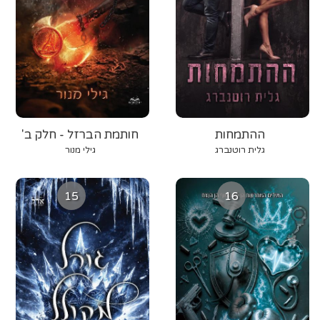
ההתמחות
חותמת הברזל - חלק ב'
גלית רוטנברג
גילי מנור
15
16