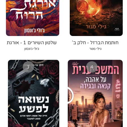
חותמת הברזל - חלק ב'
שלטון השיורים 1 - אורגת
הרוח
גילי מנור
ג׳ולי ג׳ונסון
3
4