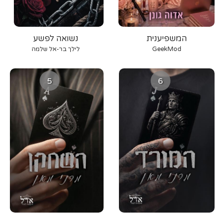
המשפיענית
נשואה לפשע
GeekMod
לילך בר-אל שלמה
5
6