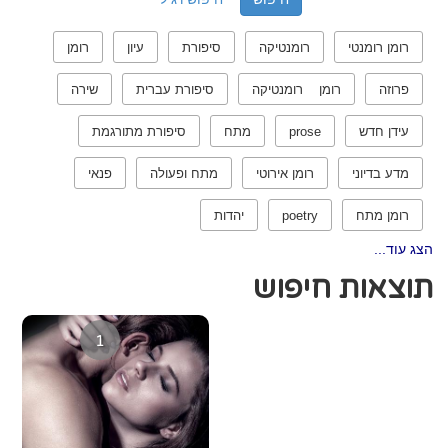
רומן רומנטי
רומנטיקה
סיפורת
עיון
רומן
פרוזה
רומן רומנטיקה
סיפורת עברית
שירה
עידן חדש
prose
מתח
סיפורת מתורגמת
מדע בדיוני
רומן אירוטי
מתח ופעולה
פנאי
רומן מתח
poetry
יהדות
הצג עוד...
תוצאות חיפוש
1