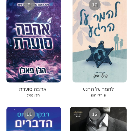
9
10
להמר על הרגע
אהבה סוערת
פייזלי הופ
הלן פאלן
11
12