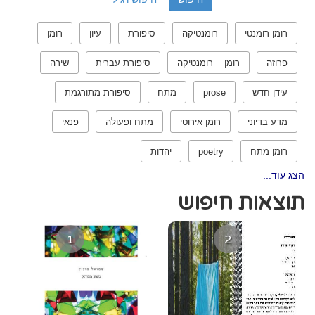
רומן רומנטי
רומנטיקה
סיפורת
עיון
רומן
פרוזה
רומן רומנטיקה
סיפורת עברית
שירה
עידן חדש
prose
מתח
סיפורת מתורגמת
מדע בדיוני
רומן אירוטי
מתח ופעולה
פנאי
רומן מתח
poetry
יהדות
הצג עוד...
תוצאות חיפוש
1
2