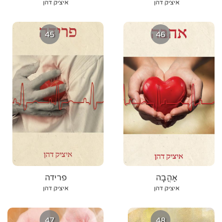
איציק דהן
איציק דהן
45
46
אַהֲבָה
פרידה
איציק דהן
איציק דהן
47
48