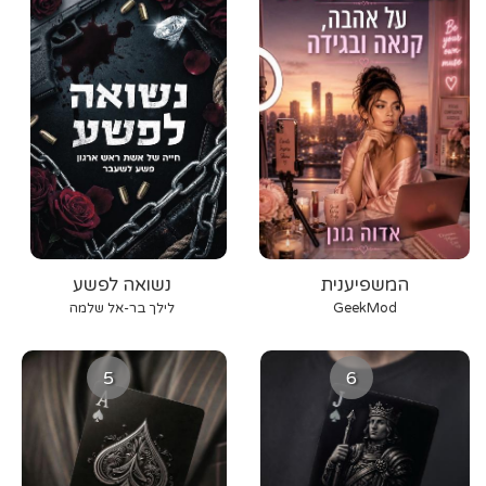
המשפיענית
נשואה לפשע
GeekMod
לילך בר-אל שלמה
5
6