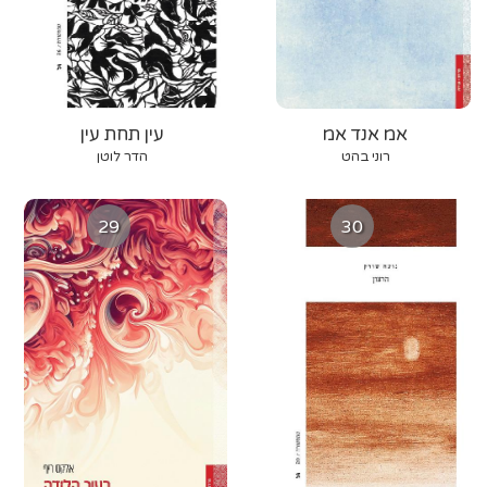
אמ אנד אמ
עין תחת עין
רוני בהט
הדר לוטן
29
30