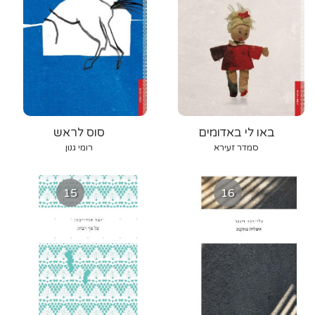
באו לי באדומים
סוס לראש
סמדר זעירא
רומי גנון
15
16