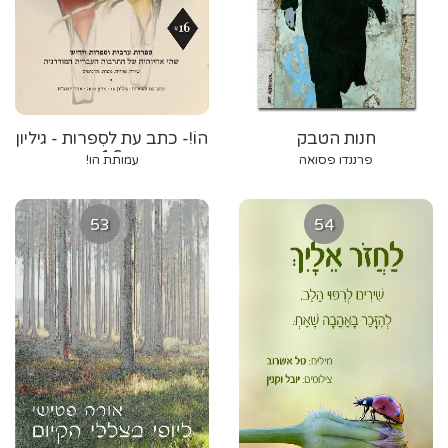
חנות הטבק
הוֹ!- כתב עת לסִפרות - גיליון
16
פרננדו פסואה
עמותת הו!
53
54