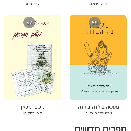
יוכי לוי ירמיהו
עודד מנס
57
58
מעשה בילדה בודדה
משם ומכאן
שרה ורמי בן ראובן
סופי רחלנקו
ספרים חדשים