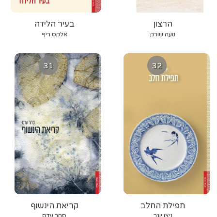
הרצון
בעיר הלידה
נועה שורק
אלקס ריף
31
32
תפילת החלב
קריאת הינשוף
ניצן יוגב
סהר עדס