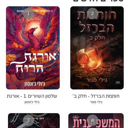
1
2
חותמת הברזל - חלק ב'
שלטון השיורים 1 - אורגת
הרוח
גילי מנור
ג׳ולי ג׳ונסון
3
4