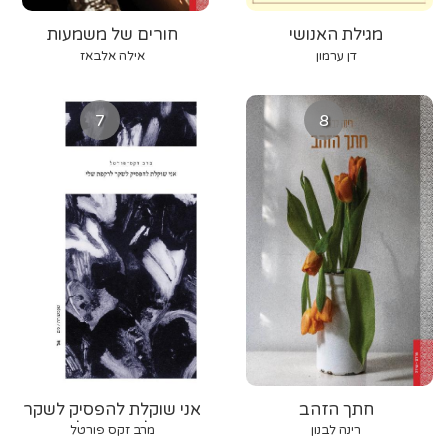
מגילת האנושי
חורים של משמעות
דן ערמון
אילה אלבאז
7
8
חתך הזהב
אני שוקלת להפסיק לשקר
לרקפת שלי
רינה לבנון
מרב זקס פורטל