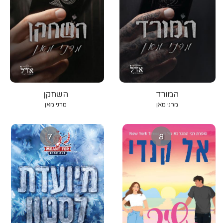
המורד
השחקן
מרני מאן
מרני מאן
7
8