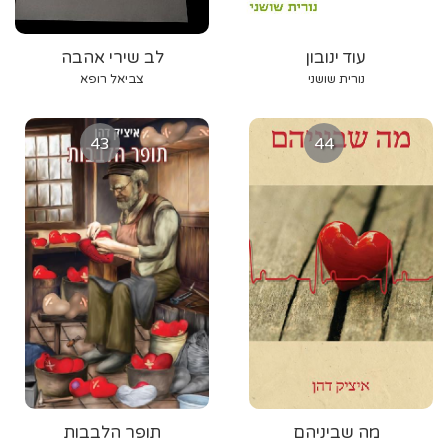
עוד ינובון
לב שירי אהבה
נורית שושני
צביאל רופא
43
44
מה שביניהם
תופר הלבבות