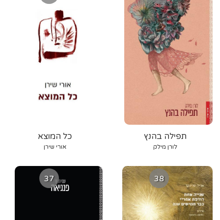
תפילה בהנץ
כל המוצא
לורן מילק
אורי שירן
37
38