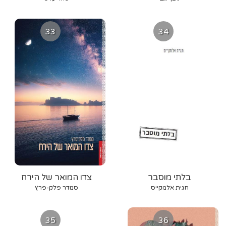
33
34
בלתי מוסבר
צדו המואר של הירח
חגית אלמקייס
סמדר פלק-פרץ
35
36