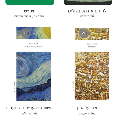
לרתום את השבלולים
וינגייט
למרכבה
נורית זרחי
מירב גבעוני הרושבסקי
19
20
אבן על אבן
שישרפו העניינים הבוערים
מאיה ויינברג
איריס רילוב