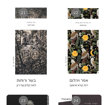
21
22
אפר ויהלום
בשר ורוחות
רות קרא איוונוב
לאה קליבנוף־רון
23
24