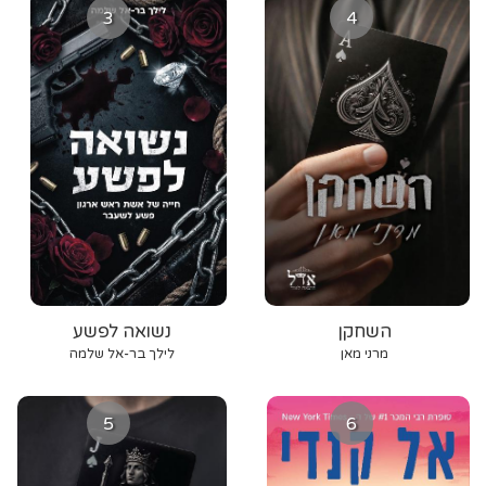
3
4
השחקן
נשואה לפשע
מרני מאן
לילך בר-אל שלמה
5
6