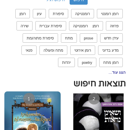
רומן רומנטי
רומנטיקה
סיפורת
עיון
רומן
פרוזה
רומן רומנטיקה
סיפורת עברית
שירה
עידן חדש
prose
מתח
סיפורת מתורגמת
מדע בדיוני
רומן אירוטי
מתח ופעולה
פנאי
רומן מתח
poetry
יהדות
הצג עוד...
תוצאות חיפוש
1
2