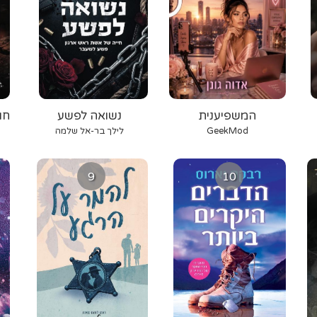
המשפיענית
נשואה לפשע
חו
GeekMod
לילך בר-אל שלמה
9
10