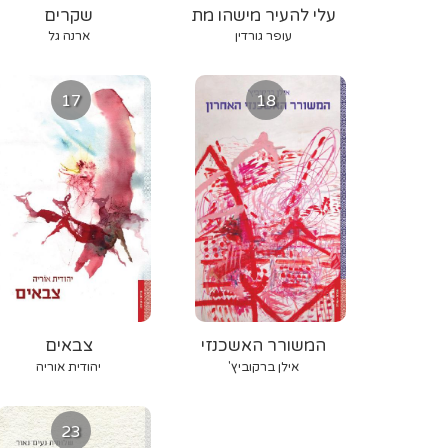
עלי להעיר מישהו מת
שקרים
עופר גורדין
ארנה גל
17
18
המשורר האשכנזי
צבאים
האחרון
אילן ברקוביץ'
יהודית אוריה
23