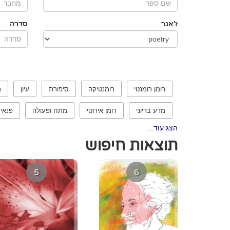
ז'אנר
סדרה
רומן רומנטי
רומנטיקה
סיפורת
עיון
ר
מדע בדיוני
רומן אירוטי
מתח ופעולה
פנאי
הצג עוד...
תוצאות חיפוש
5
6