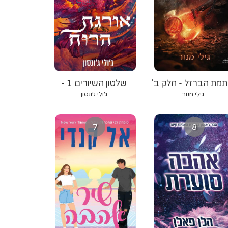
תמת הברזל - חלק ב'
שלטון השיורים 1 -
אורגת הרוח
גילי מנור
ג׳ולי ג׳ונסון
7
8