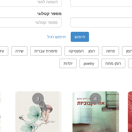
מספר קטלוגי
חיפוש רגיל
ומן
פרוזה
רומן רומנטיקה
סיפורת עברית
שירה
עיד
רומן מתח
poetry
יהדות
3
4