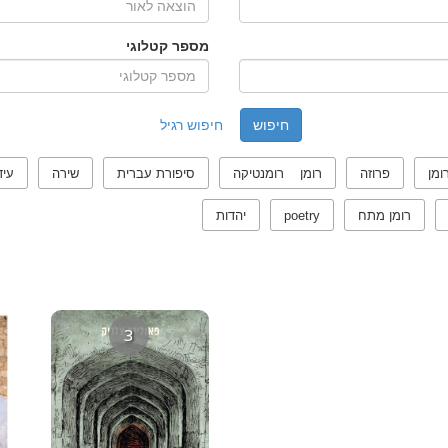
מספר קטלוגי
חיפוש רגיל
ומן
פרוזה
רומן רומנטיקה
סיפורת עברית
שירה
עיד
רומן מתח
poetry
יהדות
3