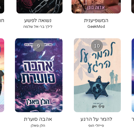
המשפיענית
נשואה לפשע
חו
GeekMod
לילך בר-אל שלמה
9
10
ר
להמר על הרגע
אהבה סוערת
פייזלי הופ
הלן פאלן