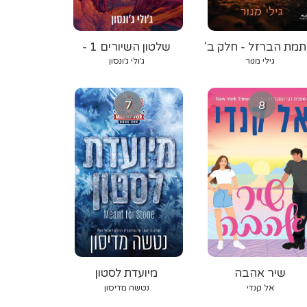
תמת הברזל - חלק ב'
שלטון השיורים 1 -
אורגת הרוח
גילי מנור
ג׳ולי ג׳ונסון
7
8
שיר אהבה
מיועדת לסטון
אל קנדי
נטשה מדיסון