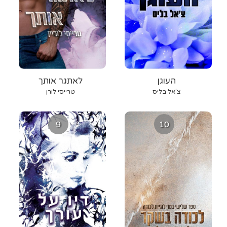
העוגן
לאתגר אותך
צ'אל בליס
טרייסי לורן
9
10