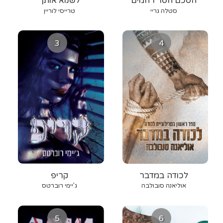
הסכם חסר רחמים
לשנוא אותך
סטלה גריי
טרייסי לוריין
3
4
לכודה במדבר
קריפ
אוליאנה סובולבה
ג’יימי רוברטס
5
6