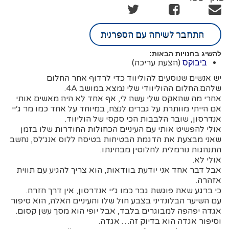
התחבר לשיחה עם הספרנית
להשיג בחנויות הבאות:
(הצעת עריכה)
ביבוקס
יש אנשים שנוסעים להוליווד כדי לרדוף אחר החלום
שלהם.החלום ההוליוודי שלי נמצא במושב 4A.
אחרי מה שהאקס שלי עשה לי, אף אחד לא היה מאשים אותי
אם הייתי מוותרת על גברים לנצח, במיוחד על אחד כמו מר ג׳יי
אנדרסון, שובר הלבבות הכי סקסי של הוליווד.
אולי להפשיט אותי עם העיניים הכחולות החודרות שלו בזמן
שאני מבצעת את הדגמת הבטיחות בטיסה ללוס אנג׳לס, נחשב
התנהגות נורמלית לחלוטין מבחינתו.
אולי לא.
אבל דבר אחד אני יודעת בוודאות, הוא צריך להגיע עם תווית
אזהרה.
כי ברגע שאת פוגשת גבר כמו ג׳יי אנדרסון, אין דרך חזרה.
עם השיער הבלונדיני בצבע חול שלו והעיניים האלה, הוא סיפור
אגדה יפהפה למבוגרים בלבד, אבל יופי הוא מסך עשן קסום.
וסיפור אגדה הוא בדיוק זה… אגדה.