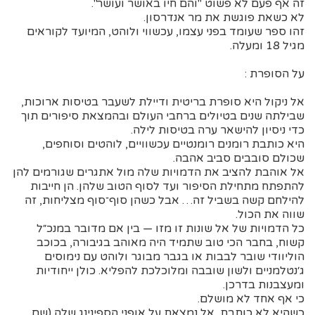
זה אף פעם לא פשוט "והם חיו באושר ועושר".
לא כשאת פוגשת את מר אנדרסון.
זהו ספר שעומד בפני עצמו, עכשווי ולוהט, המיועד לקוראים
מגיל 18 ומעלה.
על הסופרת :
אל ניקול היא סופרת בריטית ודיילת לשעבר בטיסות ארוכות,
שבילתה שנים בטיולים ברחבי העולם ובהמצאת סיפורים תוך
כדי ניסיון להישאר ערה בטיסות לילה.
היא כותבת רומנים רומנטיים עכשוויים, לוהטים וסוחפים,
שכולם סובבים סביב אהבה.
אל אוהבת להציב את הדמויות שלה מול אתגרים שגורמים להן
להתפתח מתחילת הסיפור ועד לסוף הטוב שלהן. הן חייבות
להילחם קשה בשביל זה… אבל כשהן סוף־סוף מצליחות, זה
שווה את הכול.
כל הדמויות של אל שונות זו מזו — בין אם מדובר במנכ״ל
קשוח, בחבר הכי טוב שתמיד היה מאוהב בגיבורה, בכוכב
הוליוודי שובר לבבות או בגבר מבוגר ולוהט עם נימוסים
ג׳נטלמניים ולשון שובבה ומלוכלכת להפליא. כולן ייחודיות
ומעצבנות בדרכן.
כי אף אחד לא מושלם.
כשהיא לא כותבת, אל נמצאת על אופני הספינינג שלה (שם