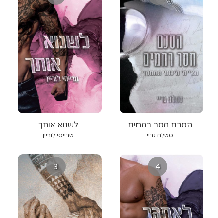
הסכם חסר רחמים
לשנוא אותך
סטלה גריי
טרייסי לוריין
3
4