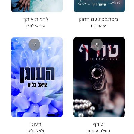
מסתבכת עם החוק
לרמות אותך
פייפר ריין
טרייסי לוריין
7
8
טורף
העוגן
תהילה יעקובוב
צ'אל בליס