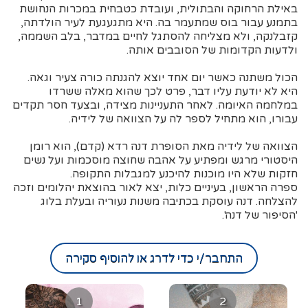
באילת הרחוקה והבתולית, ועובדת כטבחית במכרות הנחושת
בתמנע עבור בוס שמתעמר בה. היא מתגעגעת לעיר הולדתה,
קזבלנקה, ולא מצליחה להסתגל לחיים במדבר, בלב השממה,
ולדעות הקדומות של הסובבים אותה.
הכול משתנה כאשר יום אחד יוצא להגנתה כורה צעיר וגאה.
היא לא יודעת עליו דבר, פרט לכך שהוא מאלה ששרדו
במלחמה האיומה. לאחר התעניינות מצידה, ובצעד חסר תקדים
עבורו, הוא מתחיל לספר לה על הצוואה של לידיה.
הצוואה של לידיה מאת הסופרת דנה רדא (קדם), הוא רומן
היסטורי מרגש ומפתיע על אהבה שחוצה מוסכמות ועל נשים
חזקות שלא היו מוכנות להיכנע למגבלות התקופה.
ספרה הראשון, בעיניים כלות, יצא לאור בהוצאת יהלומים וזכה
להצלחה. דנה עוסקת בכתיבה משנות נעוריה ובעלת בלוג
'הסיפור של דנה'.
התחבר/י כדי לדרג או להוסיף סקירה
1
2