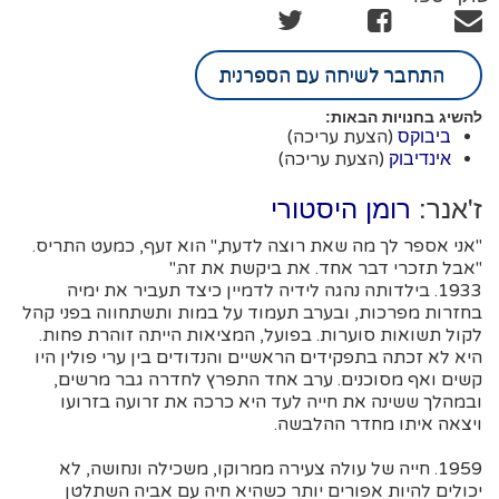
התחבר לשיחה עם הספרנית
להשיג בחנויות הבאות:
(הצעת עריכה)
ביבוקס
(הצעת עריכה)
אינדיבוק
ז'אנר:
רומן היסטורי
"אני אספר לך מה שאת רוצה לדעת," הוא זעף, כמעט התריס.
"אבל תזכרי דבר אחד. את ביקשת את זה."
1933. בילדותה נהגה לידיה לדמיין כיצד תעביר את ימיה
בחזרות מפרכות, ובערב תעמוד על במות ותשתחווה בפני קהל
לקול תשואות סוערות. בפועל, המציאות הייתה זוהרת פחות.
היא לא זכתה בתפקידים הראשיים והנדודים בין ערי פולין היו
קשים ואף מסוכנים. ערב אחד התפרץ לחדרה גבר מרשים,
ובמהלך ששינה את חייה לעד היא כרכה את זרועה בזרועו
ויצאה איתו מחדר ההלבשה.
1959. חייה של עולה צעירה ממרוקו, משכילה ונחושה, לא
יכולים להיות אפורים יותר כשהיא חיה עם אביה השתלטן