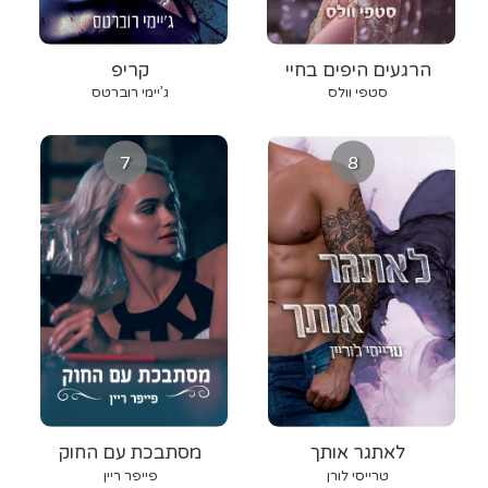
הרגעים היפים בחיי
קריפ
סטפי וולס
ג’יימי רוברטס
7
8
לאתגר אותך
מסתבכת עם החוק
טרייסי לורן
פייפר ריין