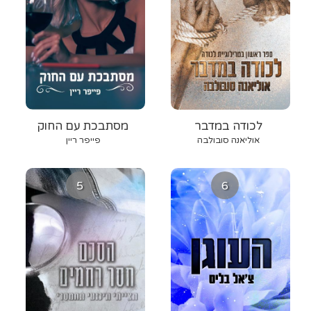
לכודה במדבר
מסתבכת עם החוק
אוליאנה סובולבה
פייפר ריין
5
6