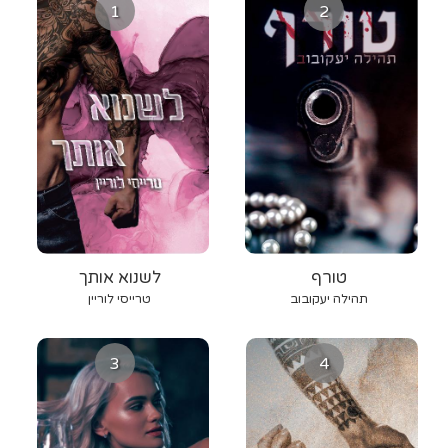
1
2
טורף
לשנוא אותך
תהילה יעקובוב
טרייסי לוריין
3
4