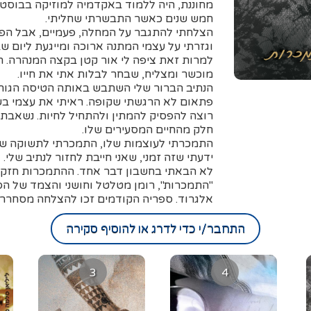
מחוננת, היה ללמוד באקדמיה למוזיקה בבוסטון
חמש שנים כאשר התבשרתי שחליתי.
הצלחתי להתגבר על המחלה, פעמיים, אבל הפכ
וגזרתי על עצמי המתנה ארוכה ומייגעת ליום שבו
למרות זאת ציפה לי אור קטן בקצה המנהרה. ח
מוכשר ומצליח, שבחר לבלות אתי את חייו.
הנתיב הברור שלי השתבש באותה הטיסה הגורל
פתאום לא הרגשתי שקופה. ראיתי את עצמי בשלל
רוצה להפסיק להמתין ולהתחיל לחיות. נשאבתי ל
חלק מהחיים המסעירים שלו.
התמכרתי לעוצמות שלו, התמכרתי לתשוקה שלו
ידעתי שזה זמני, שאני חייבת לחזור לנתיב שלי.
לא הבאתי בחשבון דבר אחד. ההתמכרות חזקה
"התמכרות", רומן מטלטל וחושני והצמד של הס
אלגרוד. ספריה הקודמים זכו להצלחה מסחררת
התחבר/י כדי לדרג או להוסיף סקירה
3
4