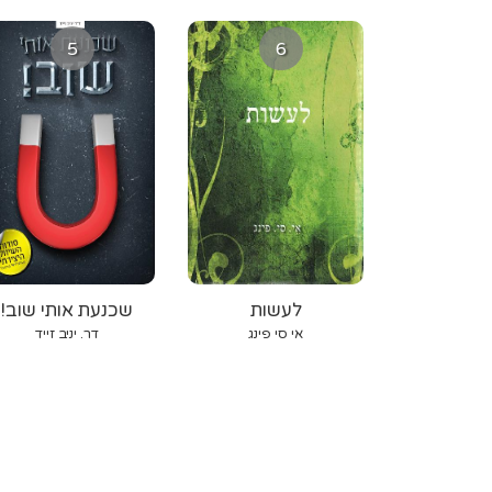
5
6
לעשות
שכנעת אותי שוב!
אי סי פינג
דר. יניב זייד