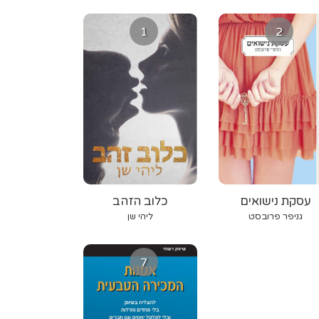
1
2
עסקת נישואים
כלוב הזהב
גניפר פרובסט
ליהי שן
7