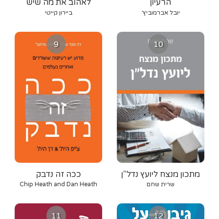
הרעיון
לאהוב את מה שיש
יובל אברמוביץ׳
ביירון קייטי
9
10
מתכון מנצח ליועץ נדל"ן
ככה זה נדבק
שרית שחם
Chip Heath and Dan Heath
11
12