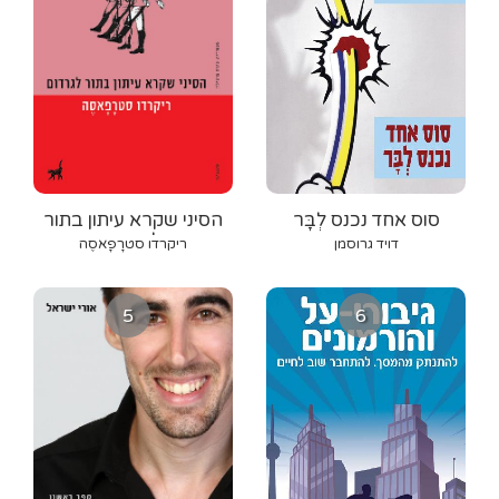
סוס אחד נכנס לְבָּר
הסיני שקרא עיתון בתור
לגרדום
דויד גרוסמן
ריקרדו סטרָפָאסֶה
5
6