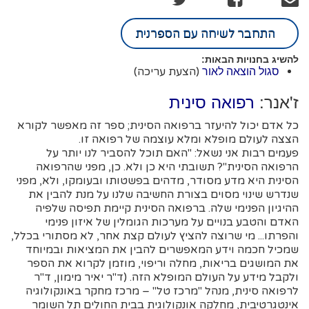
התחבר לשיחה עם הספרנית
להשיג בחנויות הבאות:
(הצעת עריכה)
סגול הוצאה לאור
ז'אנר:
רפואה סינית
כל אדם יכול להיעזר ברפואה הסינית; ספר זה מאפשר לקורא
הצצה לעולם מופלא ומלא עוצמה של רפואה זו.
פעמים רבות אני נשאל: "האם תוכל להסביר לנו יותר על
הרפואה הסינית"? תשובתי היא כן ולא. כן, מפני שהרפואה
הסינית היא מדע מסודר, מדהים בפשטותו ובעומקו, ולא, מפני
שנדרש שינוי מסוים בצורת החשיבה שלנו על מנת להבין את
ההיגיון הפנימי שלה. ברפואה הסינית קיימת תפיסה שלפיה
האדם והטבע בנויים על מערכות הגומלין של איזון פנימי
והפרתו... מי שרוצה להציץ לעולם קצת אחר, לא מסתורי בכלל,
שמכיל חכמה וידע המאפשרים להבין את המציאות ובמיוחד
את המושגים בריאות, מחלה וריפוי, מוזמן לקרוא את הספר
ולקבל מידע על העולם המופלא הזה. (ד"ר יאיר מימון, ד"ר
לרפואה סינית, מנהל "מרכז טל" – מרכז מחקר באונקולוגיה
אינטגרטיבית, מחלקה אונקולוגית בבית החולים תל השומר