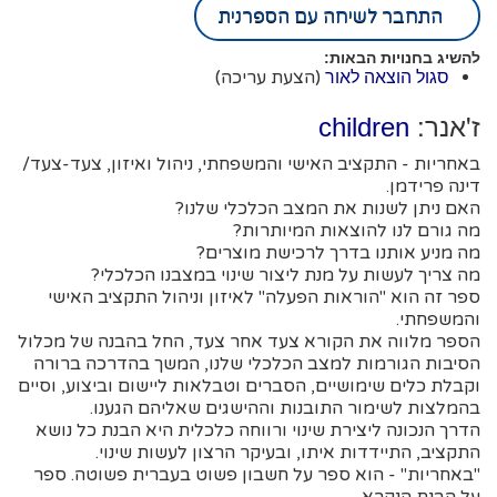
התחבר לשיחה עם הספרנית
להשיג בחנויות הבאות:
(הצעת עריכה)
סגול הוצאה לאור
ז'אנר:
children
באחריות - התקציב האישי והמשפחתי, ניהול ואיזון, צעד-צעד/
דינה פרידמן.
האם ניתן לשנות את המצב הכלכלי שלנו?
מה גורם לנו להוצאות המיותרות?
מה מניע אותנו בדרך לרכישת מוצרים?
מה צריך לעשות על מנת ליצור שינוי במצבנו הכלכלי?
ספר זה הוא "הוראות הפעלה" לאיזון וניהול התקציב האישי
והמשפחתי.
הספר מלווה את הקורא צעד אחר צעד, החל בהבנה של מכלול
הסיבות הגורמות למצב הכלכלי שלנו, המשך בהדרכה ברורה
וקבלת כלים שימושיים, הסברים וטבלאות ליישום וביצוע, וסיים
בהמלצות לשימור התובנות וההישגים שאליהם הגענו.
הדרך הנכונה ליצירת שינוי ורווחה כלכלית היא הבנת כל נושא
התקציב, התיידדות איתו, ובעיקר הרצון לעשות שינוי.
"באחריות" - הוא ספר על חשבון פשוט בעברית פשוטה. ספר
על הבנת הנקרא.