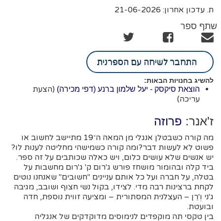
ת. עדכון אחרון: 21-06-2026
שתף ספר
התחבר לשיחה עם הספרנית
להשיג בחנויות הבאות:
(הצעת
הוצאת סיקסק - יעל שלמון ברנע (דפי מכירה)
עריכה)
ז'אנר:
פרוזה
מה קורה כשבטלן אנגלי מן המאה ה־19 מתיישב לחשוב או
פשוט לא לעשות דבר?ומה קורה כשמישהי מחליטה לענות לו?
יש אנשים שלא עושים כלום, ויש כאלה שכותבים על זה ספר.
ביד קלה ובהומור מושחז פורש ג'רום ק' ג'רום מחשבות על
בטלה, על חברה ועל כל אותם עניינים "חשובים" שאנחנו נוטים
לקחת ברצינות רבה מדי. לצידו, בקול נשי חצוף ושובב, מגיבה
ג'ני וְ'רֵן – העצלנית המסתורית – ומציעה זווית נוספת, חדה
ובועטת.
בין טקסי תה מוקפדים לנימוסים מדוקדקים של אנגליה