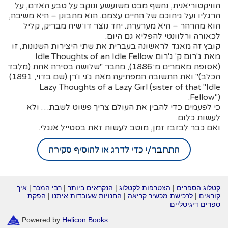
הוויקטוריאנית, נחשף מבט משועשע ונוקב על טבע האדם, על
הרגליו ועל גיחוכם של החיים עצמם. הוא מתבונן – היא משיבה,
הוא מהרהר – היא מערערת. יחד נוצר דו־שיח מבריק, קליל
לכאורה ורלוונטי להפליא גם היום.
קובץ זה מאגד לראשונה בעברית את שתי היצירות השנונות, זו
מאת ג'רום ק' ג'רום Idle Thoughts of an Idle Fellow
(אסופת מאמרים מ־1886), מחבר "שלושה בסירה אחת (מלבד
הכלב)" ואת התשובה המפתיעה מאת ג'ני ו'רן (שם בדוי, 1891)
Lazy Thoughts of a Lazy Girl (sister of that "Idle
Fellow").
כי לפעמים כדי להבין את העולם צריך פשוט לשבת… ולא
לעשות כלום.
ואם כבר לבזבז זמן, מוטב לעשות זאת בסטייל אנגלי.
התחבר/י כדי לדרג או להוסיף סקירה
קטלוג הספרים
|
הצטרפות לקטלוג
|
הנקראים ביותר
|
רבי המכר
|
איך
קוראים
|
לרכישת מכשיר קריאה
|
החנויות שעובדות איתנו
|
הפקת
ספרים דיגיטליים
Powered by
Helicon Books