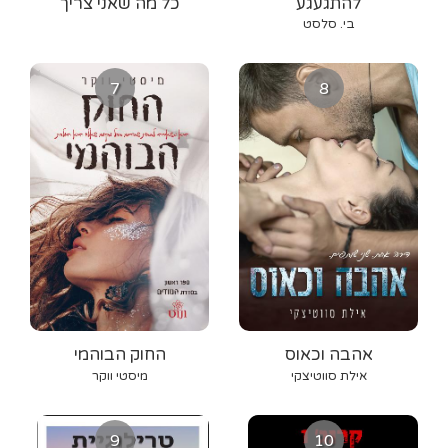
להתגעגע
כל מה שאני צריך
בי. סלסט
7
8
אהבה וכאוס
החוק הבוהמי
אילת סווטיצקי
מיסטי ווקר
9
10