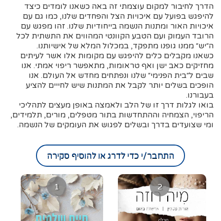
הדרך לחיבור למקום עוצמתי זה באה כשאנו לומדים כיצד
להיפגש בפועל עם איכויות הצל והפחדים שלנו, כמו גם עם
איכויות האור ומתנות הנשמה בייחודיות שלנו. זהו מפגש עם
הרובד העמוק ועם הטבע הקוונטי המהווים את התשתית לכל
ה״יש״ ממנו גופנו מתפקד, במכלול המלא של אישיותנו.
כשאנו מקבלים כלים להיפגש עם מקומות אלו אשר לעיתים
מחזיקים כאב ישן ואף טראומות, מתאפשר ריפוי אמתי. אנו
שבים ל״בית הפנימי״ שלנו ונפתחים מחדש אל העולם. אנו
הופכים בשלים יותר לקבל את המתנות שיש לחייים להציע
בעבורנו.
בואו לגלות דרך זו של הלב ולאמצה באופן מעצים לתהליכי
הריפוי, הצמחיה וההתחדשות בתור מטפלים, מורים, תלמידים,
ומי שצועדים בדרך ובשלים לפגוש את העומקים של הנשמה.
התחבר/י כדי לדרג או להוסיף סקירה
1
2