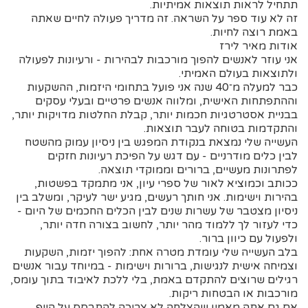
תתחיל לראות תוצאות אמיתיות.
זה לא עוד ספר על השראה. זה מדריך פעולה לחיים שאתה
באמת רוצה לחיות.
אודות מאיר לירז
אני עוזר לאנשים להפוך מורכבות לבהירות - ורעיונות לפעולה
ולתוצאות בעולם האמיתי.
כבר למעלה מ־40 שנה אני פועל בתחומי היזמות, ההשקעות
וההתפתחות האישית, ומלווה אנשים פרטיים ובעלי עסקים
בבניית אסטרטגיות חכמות יותר, קבלת החלטות מדויקות יותר,
והתקדמות בטוחה לעבר תוצאות.
העשייה שלי נמצאת בנקודת המפגש בין ניסיון עמוק מהשטח
לבין כלים מודרניים - עם דגש על הפיכת רעיונות חזקים
לפתרונות מעשיים, ברורים וממוקדי תוצאה.
ככותב וכמוציא לאור של ספרי עיון, אני מתמקד בפשטות,
בהירות וישימות. אני חותך רעשים, מגיע ישר לעיקר, ומשלב בין
ניסיון מצטבר של עשרות שנים לבין הכלים החכמים של היום -
כדי לעזור לך ללמוד מהר יותר, לחשוב בצורה חדה יותר,
ולפעול עם כיוון ברור.
בלב העשייה שלי עומדת מטרה אחת: להפוך יזמות, השקעות
וצמיחה אישית לנגישות, ברורות וישימות - במיוחד עבור אנשים
רגילים שרוצים להתקדם באמת, בלי ללכת לאיבוד בתוך עומס,
מורכבות או הבטחות ריקות.
אם גם אתה מאמין שהצלחה לא צריכה להתבסס על הייפ,