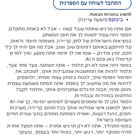
התחבר לשיחה עם הספרנית
להשיג בחנויות הבאות:
(הצעת עריכה)
ביבוקס
אם אתה מרגיש שאתה עובד קשה – אבל לא באמת מתקדם,
הספר הזה עומד לשנות לך את חוקי המשחק.
במציאות הישראלית של לחץ, קריירה, משפחה וחוסר ודאות,
קל להיתקע באותם דפוסים שוב ושוב. אבל מה אם יהיה לך כלי
חכם, זמין ומדויק – שמראה לך איפה אתה נתקע, ואיך לפרוץ
קדימה? כאן נכנס ה AI.
בספר הזה אתה לא רק תלמד – אתה תשתנה. צעד אחר צעד,
תלמד לזהות את המחשבות שמגבילות אותך, לשכתב את
הסיפור הפנימי שלך, לבנות ביטחון עצמי אמיתי, ולהפסיק
לדחות את מה שחשוב לך באמת. אתה תפתח משמעת עצמית
וחוסן פנימי, תבנה הרגלים שמקדמים אותך, ותלמד לקבל
החלטות במהירות ובבהירות.
הספר נותן לך פרומפטים מעשיים לשימוש יומיומי, כך שה-AI
הופך למאמן אישי שמלווה אותך בכל תחום: קריירה, מערכות
יחסים, ניהול רגשות, ואפילו הפחתת מתחים בתוך שגרת החיים
העמוסה בישראל.
בסוף התהליך, אתה לא רק תרגיש אחרת – אתה תפעל אחרת.
תהיה ממוקד יותר, רגוע יותר, בטוח יותר בעצמך, ובעיקר: