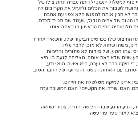
ה נכנסים סוף סוף למסלול הנכון. ילדותה עברה תחת צילו של
 נחושה לשבור את הכלים ולזעזע את הקרובים לה,
דבר לא הכין אותה למפגש הלא צפוי עם אהבת
רו הטוב של אחיה הגדול, שעמד שם תמיד לצדם,
את חלומותיה מהיום הראשון בו ראתה אותו.
ש במראה החיצוני שלו ככרטיס הביקור שלו, והשאיר אחריו
ק, משהו שהוא לא מוכן לדבר עליו.
 ועמו מטען של סודות לא פתורים ומזימות
ע שנים שלא ראה אותה, מצליחה לגעת בו. היא
כי מיקה כבר לא נערה, היא אישה. הוא יודע,
להסתבך עם האחות הקטנה והפרועה של החבר הטוב
ין אריק למיקה מטלטלת את חייהם.
הם. האם ישרדו את הקשיים? האם המשיכה עזה
יא לאור ספר פרי עטה.