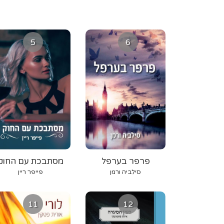
5
6
פרפר בערפל
מסתבכת עם החוק
סילביה ורמן
פייפר ריין
11
12