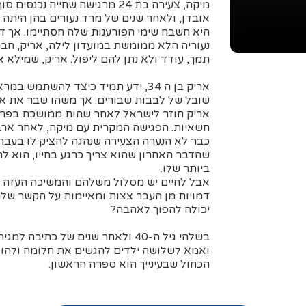
מיקה, צעירה בת 24 מרגישה שחיי
אובדן, ולאחר שנים של מרד נעורים בהן היתה
היא חשבה שימי הפורענות שלה הסתיימו. אך 
נעוריה הלא ממומשת במועדון לילה, אריק, חב
תמך, עודד ולא נתן להם ליפול. אריק, שמילא 
אריק בן ה 34, ידע תמיד כיצד להשתמ
שובל של לבבות שבורים. אך משהו שבר את ארי
אריק חוזר לישראל לאחר שהות ממושכת בפריס
חשאיות. הפגישה המקרית עם מיקה, לאחר ארב
כבר לא הנערה הצעירה שנהגה להציק לו בעבר, 
שהדבר האחרון שהוא צריך כרגע בחייו, הוא 
ביותר שלו.
אבל לחיים יש מסלול משלהם והמשיכה העזה ב
דמויות מן העבר צצות ומאיימות על הקשר של
יכולה להפוך לאהבה?
בשלהי גיל ה-40 ולאחר שנים של כתיבה למגירה, הגיע הרגע שבו החליטה יהודית צפורי נשואה
ואמא לשלושה ילדים להגשים את חלומה ולהוצ
הכחול שבעינייך הוא ספרה הראשון.