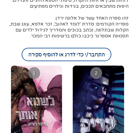
לזהות שבין ארוחות היוקרה, טיפולי הספא הזוגיים והמילים
היפות מתחבאים תככים, בגידות וגילויים מפתיעים.
זהו ספרה האחד עשר של אלונה ירדן.
ספריה הקודמים: סדרת 'לומד לאהוב', זכר אלפא, עונג שבת,
הקלות שבתלונה, נכתב בכוכים והמדריך לגידול ילדים עם
תסמונת אספרגר כיכבו כולם ברשימות רבי המכר.
התחבר/י כדי לדרג או להוסיף סקירה
1
2