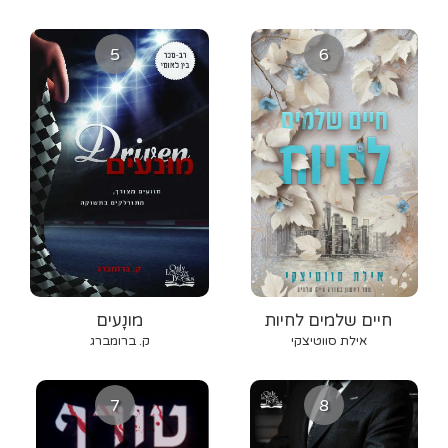
5
6
חיים שלמים לחיות
מונָעים
אילת סווטיצקי
ק. ברומברג
7
8