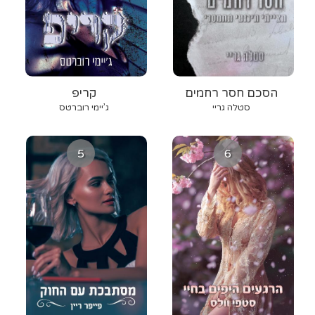
הסכם חסר רחמים
קריפ
סטלה גריי
ג’יימי רוברטס
5
6