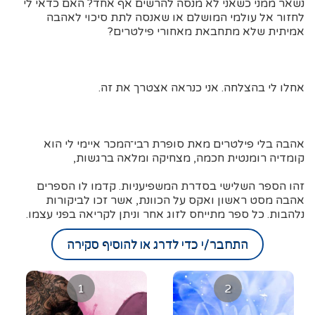
נשאר ממני כשאני לא מנסה להרשים אף אחד? האם כדאי לי
לחזור אל עולמי המושלם או שאנסה לתת סיכוי לאהבה
אמיתית שלא מתחבאת מאחורי פילטרים?
אחלו לי בהצלחה. אני כנראה אצטרך את זה.
אהבה בלי פילטרים מאת סופרת רבי־המכר איימי לי הוא
קומדיה רומנטית חכמה, מצחיקה ומלאה ברגשות,
זהו הספר השלישי בסדרת המשפיעניות. קדמו לו הספרים
אהבה מסט ראשון ואקס על הכוונת, אשר זכו לביקורות
נלהבות. כל ספר מתייחס לזוג אחר וניתן לקריאה בפני עצמו.
התחבר/י כדי לדרג או להוסיף סקירה
1
2