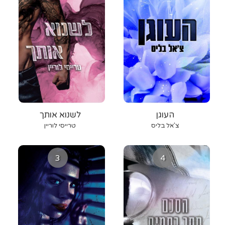
העוגן
לשנוא אותך
צ'אל בליס
טרייסי לוריין
3
4