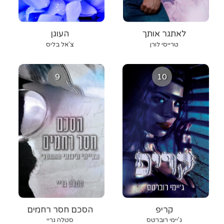
לאתגר אותך
העוגן
טרייסי לורן
צ'אל בליס
9
10
קריפ
הסכם חסר רחמים
ג’יימי רוברטס
סטלה גריי