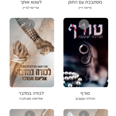
מסתבכת עם החוק
לשנוא אותך
פייפר ריין
טרייסי לוריין
3
4
טורף
לכודה במדבר
תהילה יעקובוב
אוליאנה סובולבה
5
6