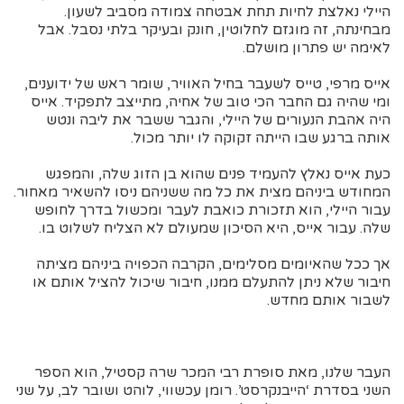
היילי נאלצת לחיות תחת אבטחה צמודה מסביב לשעון.
מבחינתה, זה מוגזם לחלוטין, חונק ובעיקר בלתי נסבל. אבל
לאימה יש פתרון מושלם.
אייס מרפי, טייס לשעבר בחיל האוויר, שומר ראש של ידוענים,
ומי שהיה גם החבר הכי טוב של אחיה, מתייצב לתפקיד. אייס
היה אהבת הנעורים של היילי, והגבר ששבר את ליבה ונטש
אותה ברגע שבו הייתה זקוקה לו יותר מכול.
כעת אייס נאלץ להעמיד פנים שהוא בן הזוג שלה, והמפגש
המחודש ביניהם מצית את כל מה ששניהם ניסו להשאיר מאחור.
עבור היילי, הוא תזכורת כואבת לעבר ומכשול בדרך לחופש
שלה. עבור אייס, היא הסיכון שמעולם לא הצליח לשלוט בו.
אך ככל שהאיומים מסלימים, הקרבה הכפויה ביניהם מציתה
חיבור שלא ניתן להתעלם ממנו, חיבור שיכול להציל אותם או
לשבור אותם מחדש.
העבר שלנו, מאת סופרת רבי המכר שרה קסטיל, הוא הספר
השני בסדרת ‘הייבנקרסט’. רומן עכשווי, לוהט ושובר לב, על שני