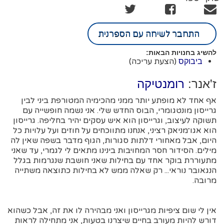
התחבר לשיחה עם הספרנית
להשיג בחנויות הבאות:
(הצעת עריכה)
ביבוקס
ז'אנר:
רומנטיקה
אף אחד לא מופתע יותר ממני מהכימיה המטורפת ביני לבין
גרייסון מונטגומרי, הבוס החדש שלי. אני נשמה חופשייה עם
תשוקה לעיצוב, וגרייסון הוא איש עסקים יהיר בחליפה. גרייסון
הוא אגו־מניאק רציני, אנחנו מתווכחים על חוזים ועל עלויות כל
היום, אבל מאחורי דלתות סגורות, הגוף מדבר בשפה שאין לה
מילים. הסידור חסר המחויבות בינינו מתאים לי לגמרי, עד שאני
מתעוררת בוקר אחד עם בחילות שאני חושבת שנגרמות בגלל
הנגאובר נוראי... רק שאלה ממש לא בחילות כתוצאה משתייה
מרובה.
אין לי שום ציפיות מגרייסון ואני מבהירה לו את זה, אבל כשהוא
דורש להיות מעורב בחיים שיצרנו בטעות, אני מתחילה לראות