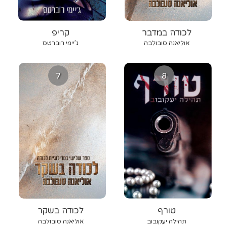
לכודה במדבר
קריפ
אוליאנה סובולבה
ג’יימי רוברטס
7
8
טורף
לכודה בשקר
תהילה יעקובוב
אוליאנה סובולבה