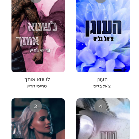
העוגן
לשנוא אותך
צ'אל בליס
טרייסי לוריין
3
4