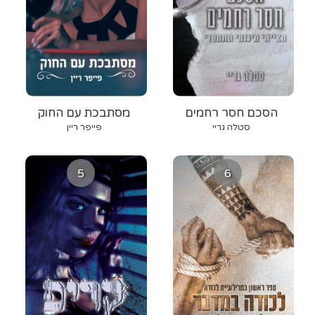
הסכם חסר רחמים
מסתבכת עם החוק
סטלה גריי
פייפר ריין
5
6