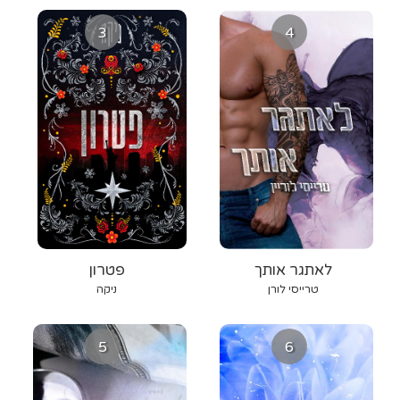
3
4
לאתגר אותך
פטרון
טרייסי לורן
ניקה
5
6