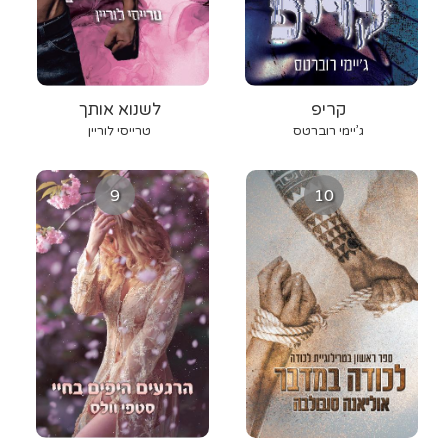
קריפ
לשנוא אותך
ג’יימי רוברטס
טרייסי לוריין
9
10