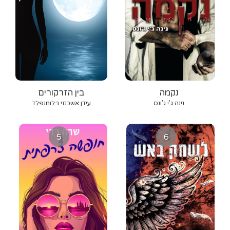
נקמה
בין הזרקורים
נינה ג’י ג’ונס
עידן אשכנזי בלומנפלד
5
6