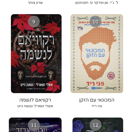
ל'. ג'יי. שן ופרקר ס. הנטיגטון
שרון צוהר
9
10
המכונאי עם הזקן
רקוויאם לנשמה
פני ריד
אשלי זווארלי נטשה נייט
11
12