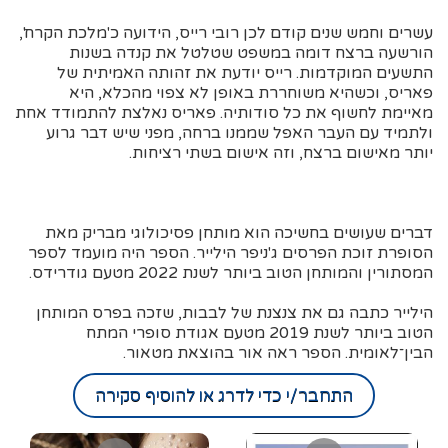
עשרים וחמש שנים קודם לכן רובי רייס, הידועה כ'מלכת הקרח',
הורשעה ברצח דומה במשפט שטלטל את קנדה בשנות
התשעים המוקדמות. רייס יודעת את זהותה האמיתית של
פאריס, וכשהיא משוחררת באופן לא צפוי מהכלא, היא
מאיימת לחשוף את כל סודותיה. פאריס נאלצת להתמודד אחת
ולתמיד עם העבר האפל שממנו ברחה, מפני שיש דבר גרוע
יותר מאישום ברצח, וזה אישום בשתי רציחות.
דברים שעושים בחשיכה הוא מותחן פסיכולוגי מבריק מאת
הסופרת זוכת הפרסים ג'ניפר הילייר. הספר היה מועמד לספר
המסתורין והמותחן הטוב ביותר לשנת 2022 מטעם גודרידס.
הילייר כתבה גם את צנצנת של לבבות, שזכה בפרס המותחן
הטוב ביותר לשנת 2019 מטעם אגודת סופרי המתח
הבין־לאומית. הספר ראה אור בהוצאת מטאור.
התחבר/י כדי לדרג או להוסיף סקירה