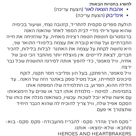
להשיג בחנויות הבאות:
(הצעת עריכה)
אהבות הוצאה לאור
(הצעת עריכה)
אינדיבוק
תולעת ספרים סקסית להחריד, קזנובה נצחי, ושיעור בכימיה
שהוא שערוריתי מדיי לבית הספר.לאחר שהאנה האנה
ברגסטרום חוטפת הטפה רצינית מאחיה, על שהזניחה את חייה
החברתיים ועל שהיא קוברת את עצמה בלימודי התואר שני,
היא נחושה לקחת על עצמה את האתגר: לבלות בלילות, להכיר
חברים, לצאת לדייטים. אין מוצלח יותר מהחבר הכי טוב של
אחיה, וויל סאמנר, כדי להפוך אותה לסירנה החושנית שכל גבר
ירצה.
וויל סאמנר, הרפתקן, בעל הון ופלייבוי חסר תקנה, לוקח
סיכונים למחייתו, אבל מטיל ספק באתגר הזה של האנה... עד
הלילה ההוא, הפרוע, בו התלמידה שלו המפתה אותו
בתמימות... למיטה - מלמדת אותו דבר או שניים על הימצאותו
עם אישה שלא יוכל לשכוח. עכשיו, כשהאנה מגלה את כוחו של
הסקס אפיל שלה, וויל צריך להוכיח לה שהוא הגבר היחיד
שתצטרך אי פעם.
" סקס חורך ונהדר. סקס- להבריז מהעבודה- סקס. סקס- בוא-
נתחבא- שלא-ימצאו- אותנו.
HEROES AND HEARTBRAKERS