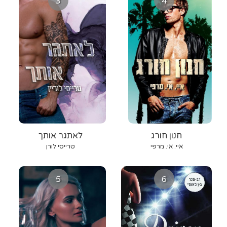
3
4
חנון חורג
לאתגר אותך
איי. אי. מרפי
טרייסי לורן
5
6