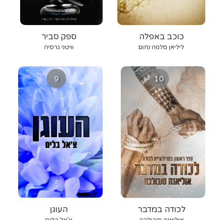
כוכב באפלה
ספק סביר
ליליאן סלמה נחום
וויטני גרסיה
9
10
לכודה במדבר
העוגן
אוליאנה סובולבה
צ'אל בליס