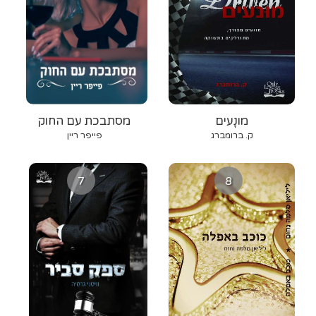
מונָעים
מסתבכת עם החוק
ק. ברומברג
פייפר ריין
7
8