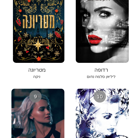
רדופה
מטריונה
ליליאן סלמה נחום
ניקה
9
10