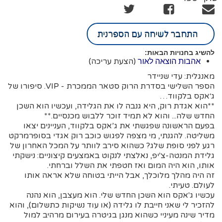
התחבר לשיחה עם הספרנית
להשיג בחנויות הבאות:
(הצעת עריכה)
אהבות הוצאה לאור
מאנגלית: עדי שניידר
הספר השלישי בסדרת הרוק סטאר הממכרת - VIP. סיפורו של
ג׳אקס בלקווד…
**הוא אגדת רוק, היא גנבה לו את הגלידה, ועכשיו הוא השכן
החדש שלה... והוא לא תמיד זוכר ללבוש מכנסיים.**
בפעם הראשונה שפגשתי את ג’אקס בלקווד, העניינים יצאו
משליטה. להגנתי, מי מצפה לפגוש כוכב רוק אגדי בסופרמרקט
רגע לפני סופת שלג? כשהוא סירב לוותר על המכל האחרון של
גלידת המנטה-צ'יפ, נאלצתי לנקוט באמצעים קיצוניים: נישקתי
אותו, הוא היה המום ואז חטפתי את השלל וברחתי.
זה היה מהלך מלוכלך, אבל הייתי בטוחה שלא אראה אותו
לעולם. טעיתי.
עכשיו ג'אקס הוא השכן החדש שלי. הוא מעצבן, הוא נהנה
להזכיר לי שאני חייבת לו גלידה (או עוד נשיקות כתשלום), והוא
מדיר שינה מעיניי כשהוא מנגן בגיטרה בעירום מרהיב למול