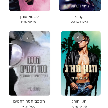
קריפ
לשנוא אותך
ג’יימי רוברטס
טרייסי לוריין
3
4
חנון חורג
הסכם חסר רחמים
איי. אי. מרפי
סטלה גריי