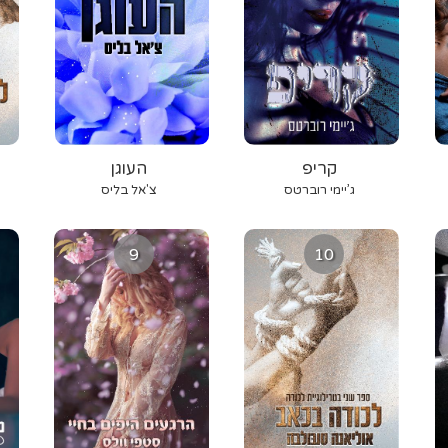
קריפ
העוגן
ג’יימי רוברטס
צ'אל בליס
9
10