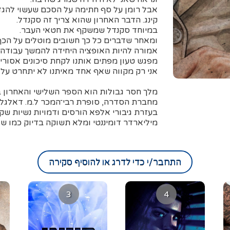
אבל רומן על סף חתימה על הסכם שעשוי להג
קינג. הדבר האחרון שהוא צריך זה סקנדל.
במיוחד סקנדל שמשקף את חטאי העבר.
ומאחר שדברים כל כך חשובים מוטלים על הכף ע
אמורה להיות האופציה היחידה להמשך עבודה
מפגש טעון מפתים אותנו לקחת סיכונים אסורים
אני רק מקווה שאף אחד מאיתנו לא יתחרט על כך
מלך חסר גבולות הוא הספר השלישי והאחרון ב
מחברת הסדרה, סופרת רבי־המכר ל.מ. דאלגלי
בעזרת גיבורי אלפא הורסים ודמויות נשיות שק
מיליארדר דומיננטי ומלא תשוקה בדיוק כמו שא
התחבר/י כדי לדרג או להוסיף סקירה
3
4