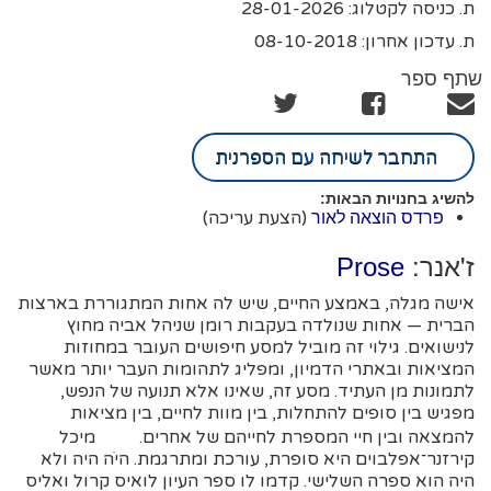
ת. כניסה לקטלוג: 28-01-2026
ת. עדכון אחרון: 08-10-2018
שתף ספר
התחבר לשיחה עם הספרנית
להשיג בחנויות הבאות:
(הצעת עריכה)
פרדס הוצאה לאור
ז'אנר:
Prose
אישה מגלה, באמצע החיים, שיש לה אחות המתגוררת בארצות
הברית — אחות שנולדה בעקבות רומן שניהל אביה מחוץ
לנישואים. גילוי זה מוביל למסע חיפושים העובר במחוזות
המציאות ובאתרי הדמיון, ומפליג לתהומות העבר יותר מאשר
לתמונות מן העתיד. מסע זה, שאינו אלא תנועה של הנפש,
מפגיש בין סופים להתחלות, בין מוות לחיים, בין מציאות
להמצאה ובין חיי המספרת לחייהם של אחרים. מיכל
קירזנר־אפלבוים היא סופרת, עורכת ומתרגמת. היֹה היה ולא
היה הוא ספרה השלישי. קדמו לו ספר העיון לואיס קרול ואליס