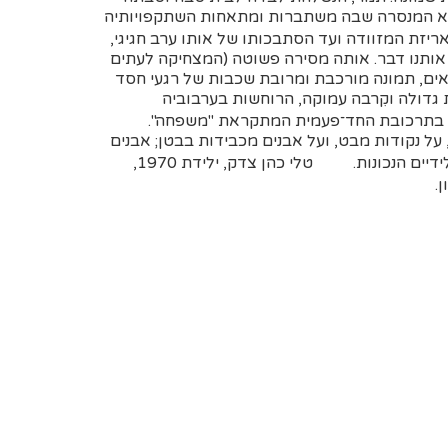
היא המנסרה שבה משתברות ומתאחות השתקפויותיה
יזת המזוודה ועד הסתבכותו של אותו ערב חגיגי,
 אותנו דבר. אותה מסירה פשוטה (המצחיקה לעתים
ראים, תמונה מורכבת ומרובת שכבות של רגעי חסד
ת גדולה וקִרבה עמוקה, הרוחשות בערבוביה
ורק בתרכובת החד־פעמית המתקראת "משפחה".
על נקודות מבט, ועל אבנים מכבידות בבטן; אבנים
העשויות להפוך לפנינים — בתנאי שהן מגיעות לידיים הנכונות. טלי כהן צדק, ילידת 1970,
ון.