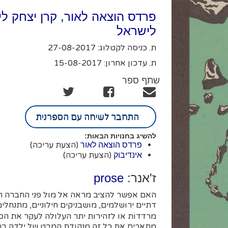
פרדס הוצאה לאור, קרן יצחק לי
לישראל
ת. כניסה לקטלוג: 27-08-2017
ת. עדכון אחרון: 15-08-2017
שתף ספר
התחבר לשיחה עם הספרנית
להשיג בחנויות הבאות:
(הצעת עריכה)
פרדס הוצאה לאור
(הצעת עריכה)
אינדיבוק
ז'אנר:
prose
האם אפשר להציב מראה אל מול פני החברה הי
דתיים ירושלמים, מושבניקים חילוניים, מתנחלי
מרדדוֹת או לזהירות יתר העלולה לעקר את הס
מתארים את כל זה מנקודת המבט של ילדה בת 