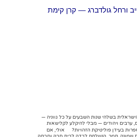
יב ורחל גולדברג — קרן קימת
שראלית בשלהי שנות השבעים על כל גווניה —
ם, ערבים ויהודים — מבלי להיקלע לקלישאות
פרות בעידן פוליטיקת הזהויות? אולי, אם
שמונה. תמר, הנשלחת לבדה לבית סבהּ וסבתהּ