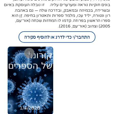
בונים חוקיות נוראה ומערערים עליה. זו נובלה העוסקת באִיוּם
ובשרידה, בכמיהה ובמאבק, ובדרכה שלה — גם באהבה.
רון ונטורה, יליד עכו, מלמד ספרות ותאטרון בחיפה. זַן הוא
ספרו הראשון בפרוזה. קדמו לו המחזות שִכחה (אור־עם,
2005) וצהוב (אור־עם, 2016).
התחבר/י כדי לדרג או להוסיף סקירה
1