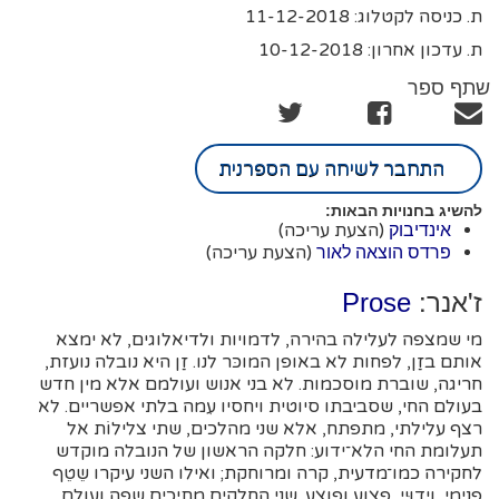
ת. כניסה לקטלוג: 11-12-2018
ת. עדכון אחרון: 10-12-2018
שתף ספר
התחבר לשיחה עם הספרנית
להשיג בחנויות הבאות:
(הצעת עריכה)
אינדיבוק
(הצעת עריכה)
פרדס הוצאה לאור
ז'אנר:
Prose
מי שמצפה לעלילה בהירה, לדמויות ולדיאלוגים, לא ימצא
אותם בזַן, לפחות לא באופן המוכּר לנו. זַן היא נובלה נועזת,
חריגה, שוברת מוסכמות. לא בני אנוש ועולמם אלא מין חדש
בעולם החי, שסביבתו סיוטית ויחסיו עִמה בלתי אפשריים. לא
רצף עלילתי, מתפתח, אלא שני מהלכים, שתי צלילוֹת אל
תעלומת החי הלא־ידוע: חלקה הראשון של הנובלה מוקדש
לחקירה כמו־מדעית, קרה ומרוחקת; ואילו השני עיקרו שֵטֵף
פנימי, וִידוּיִי, פצוע ופוצע. שני החלקים מתיכים שפה ועולם,