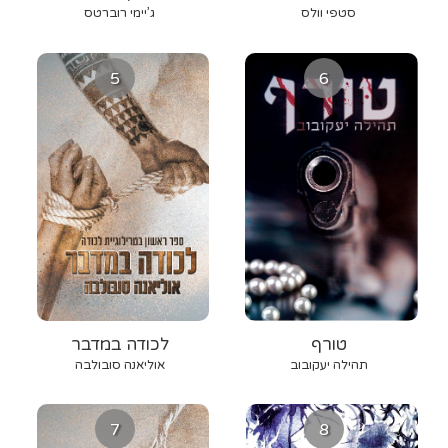
סטפי וולס
ג’יימי רוברטס
5
6
טורף
לכודה במדבר
תהילה יעקובוב
אוליאנה סובולבה
7
8