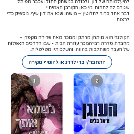
להיעלמותה של דון, ולכודה במשחק חתול ועכבר מפותל
שגורם לה לתהות: מי כאן הקורבן האמיתי?
דבר אחד ברור לחלוטין – מישהו שנא את דון שיף. מספיק כדי
לרצוח.
הקולגה הוא מותחן מרתק וממכר מאת פרידה מקפדן -
מחברת סדרת רבי־המכר עוזרת הבית - שבו הדרכים האפלות
של העבר משתלבות בהווה, והשלכותיו מטלטלות.
התחבר/י כדי לדרג או להוסיף סקירה
1
2