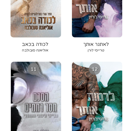
לאתגר אותך
לכודה בכאב
טרייסי לורן
אוליאנה סובולבה
11
12