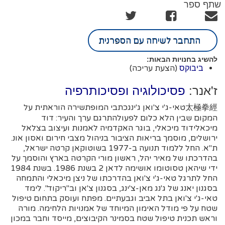
שתף ספר
התחבר לשיחה עם הספרנית
להשיג בחנויות הבאות:
(הצעת עריכה)
ביבוקס
ז'אנר:
פסיכולוגיה ופסיכותרפיה
太極拳經טאי-ג'י צ'ואן ג'ינגכתבי המופתשירה הוראתית על
המקום שבין הלא כלום לפעולהתרגם ערך והעיר: דוד
מיכאלידוד מיכאלי, בוגר האקדמיה לאמנות ועיצוב בצלאל
ירושלים, מוסמך בריאות הציבור בניהול מצבי חירום ואסון אונ.
ת"א. החל ללמוד תנועה ב-1977 בשוטוקאן קרטה ישראל,
בהדרכתו של מאיר יהל, ראשון מורי הקרטה בארץ והוסמך על
ידי שיהאן טסוטומו אושימה לדאן 2 בשנת 1986. בשנת 1984
החל לתרגל טאי-ג'י צ'ואן בהדרכתו של ניצן מיכאלי והתמחה
בסגנון יאנג של ג'נג מאן-צ'ינג, בסגנון צ'אן וב"ריקוד". לימד
טאי-ג'י צ'ואן בתל אביב וגבעתיים. מפתח ועוסק בתחום טיפול
שטח על פי מודל האימון המיוחד של אמנויות הלחימה. מורה
וראש תכנית טיפול שטח בסמינר הקיבוצים, מייסד וחבר במכון