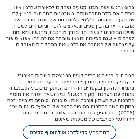
ברומן רגיש ויפה, הבנוי קטעים נפרדים לכאורה שהזמן אינו
מכתיב את סדר התרחשותם, משרטטת תמר נשר-רטי עולם
שבו העבר וההווה מצליחים להשתנות שוב ושוב מכוחה של
אהבה – אהבה בין שניים שנאלצים לזכור ומוכרחים לשכוח.
שניים הבוחרים לצעוד יחד בדרך מורכבת, מרגשת ומאיימת
לפרקים – שגם בסיומה ימצאו שוב זה את זה. זהו אפוא סיפור
על ניצחונה של האהבה את הזמן ואת התהליכים האובדים
בדרכו.
תמר נשר-רטי היא פסיכולוגית המטפלת בשירות הציבורי
ובקליניקה פרטית, ומתעניינת במיוחד במערכות יחסים,
בתמורות הזמן ובקשרים ההדדיים המתקיימים ביניהן. בעברה
נמנתה עם מערכת "מקור ראשון", ובין השאר ייסדה את מוסף
התרבות של העיתון וערכה אותו. סיפורה "סימנים חיוביים" זכה
במקום השני בתחרות הסיפור הקצר של "הארץ" לשנת תשפ"ו
(2026). סדר הפעולות, ספרה הראשון, נכתב במסגרת
הרזידנסי לכותבים של משכנות שאננים.
התחבר/י כדי לדרג או להוסיף סקירה