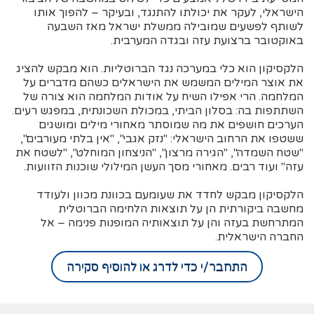
הישראלי, לעקר את יכולתו להתנגד, ובעיקר – להפוך אותו
לשותף לפשעים שמובילה ממשלת ישראל מאז השבעה
באוקטובר ברצועת עזה ובגדה המערבית.
הלקסיקון הוא כלי במערכה נגד הברוטליות. הוא מבקש להציג
את אוצר המילים המשמש את הישראלים כשהם מדברים על
המלחמה. הרי אפילו השיח על אודות המלחמה הוא צורה של
השתתפות בה: בסלון הביתי, במכולת השכונתית, במפגש רעים.
הערכים חושפים את מה שמוסתר מאחורי מילים ומושגים
ששטפו את הרחוב הישראלי: "נזק אגבי", "אין בלתי מעורבים",
"שטח השמדה", "הגירה מרצון", "הניצחון המוחלט", "לשטח את
עזה" ועוד רבים. מאחורי מסך העשן המילולי שוכנות הזוועות.
הלקסיקון מבקש לחדד את שעומעם בכוונת מכוון ולעודד
מחשבה ביקורתית הן על תוצאות הלחימה הברוטלית
המתרחשת בעזה והן על תוצאותיה המופנות פנימה – אל
החברה הישראלית.
התחבר/י כדי לדרג או להוסיף סקירה