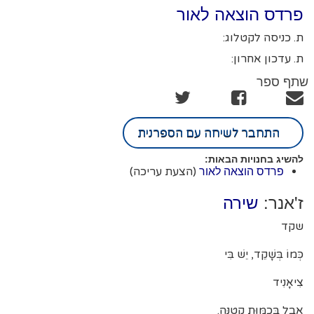
פרדס הוצאה לאור
ת. כניסה לקטלוג:
ת. עדכון אחרון:
שתף ספר
התחבר לשיחה עם הספרנית
להשיג בחנויות הבאות:
(הצעת עריכה)
פרדס הוצאה לאור
ז'אנר:
שירה
שקד
כְּמוֹ בְּשָׁקֵד, יֵשׁ בִּי
צִיאָנִיד
אֲבָל בְּכַמּוּת קְטַנָּה.