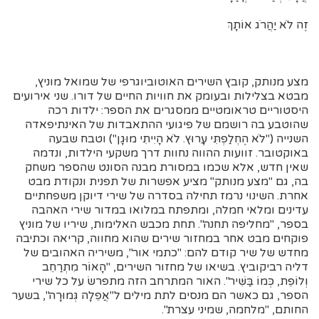
זֶה לֹא יַהֲרֹג אוֹתָךְ
מצע מנותק, קובץ השירים האוטוביוגרפי של שמואל מוניץ,
מבטא בצלילות ובעומק את חוויות החיים של דורו. שני אירועים
היסטוריים טראומטיים ממסגרים את הספר: ילדות רכה
שהוטבע בה רושמם של פיגועי ההתאבדות של האינתיפאדה
השנייה ("לֹא הֶחְלַפְתִּי עָרוּץ. לֹא הָיִיתִי מוּגָן") וטבח שבעה
באוקטובר. זוועות ההווה נחוות דרך משקעי הילדות, ונדמה
שאין חדש, אלא שכמו במסורת מבנה הסונט שהספר משחק
בה, גם "מצע מנותק" מציע אפשרות של תפנית ונקודת מבט
אחרת. השינוי נרמז תחילה בסדרה של שירי דיוקן משפחתיים
עדינים ומלאי חמלה, ומתפתח במלואו במדור שירי האהבה
בספר, "מחליפה תחנה". תחת מכבש האלימות, שיריו של מוניץ
פוקחים מבט אחר במחזור שירים שהוא מחווה, קריאה וכתיבה
מחדש של שיר קודם להם: "כתמי אור", משיריה האהובים של
דליה רביקוביץ. בשיאו של מחזור השירים, "הָאוֹר מִתְרַחֵב
וְלוֹפֵת, כְּמוֹ בַּשִּׁיר". האור המתרחב הזה מתפרשׂ על כל שירי
הספר, גם כאשר הם מנסים לתת מילים ל"אֲפֵלָה גְּמוּרָה", בשער
החותם, "מלחמה, שמיני עצרת".